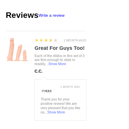
Größe:
S/L
Farbe:
weiß
Reviews
Write a review
Material:
97%Polyester,
3%Elasthan
4
★★★★★
1 MONTH AGO
Great For Guys Too!
Each of the dildos in this set of 3
are firm enough to slide in
readily,...
Show More
C.C.
1 MONTH AGO
:
Thank you for your
positive review! We are
very pleased that you like
ou...
Show More