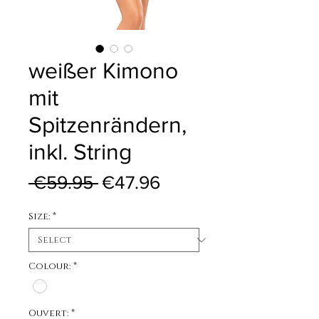
weißer Kimono
mit
Spitzenrändern,
inkl. String
Regular Price
Sale Price
 €59.95 
€47.96
Size:
*
Colour:
*
Ouvert:
*