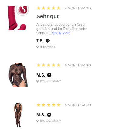
5
★★★★★
4 MONTHS AGO
Sehr gut
Alles...erst ausversehen falsch
geliefert und im Endeffekt sehr
schnell....
Show More
T.S.
GERMANY
5
★★★★★
5 MONTHS AGO
M.S.
BY, GERMANY
5
★★★★★
5 MONTHS AGO
M.S.
BY, GERMANY