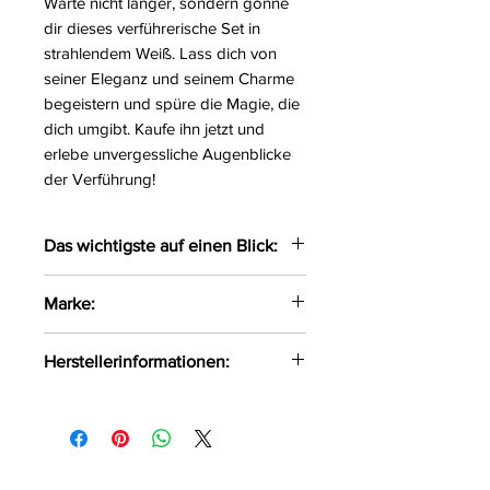
Warte nicht länger, sondern gönne
dir dieses verführerische Set in
strahlendem Weiß. Lass dich von
seiner Eleganz und seinem Charme
begeistern und spüre die Magie, die
dich umgibt. Kaufe ihn jetzt und
erlebe unvergessliche Augenblicke
der Verführung!
Das wichtigste auf einen Blick:
Verführerischer Kimono mit
Marke:
Spitze an den Rändern sowie
am hinteren Hals versehen
Beauty Night Fashion
Herstellerinformationen:
Der Kimono wird um die
Hüften gebunden
Beauty Night Fashion Jabłoniowa
Das weiche Material liegt
7 Wręczyca Wielka, Polen, 42-130
angenehmen auf der Haut
info@beautynight.pl
Dazu ein passender String