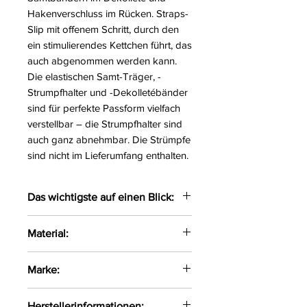
Hakenverschluss im Rücken. Straps-
Slip mit offenem Schritt, durch den
ein stimulierendes Kettchen führt, das
auch abgenommen werden kann.
Die elastischen Samt-Träger, -
Strumpfhalter und -Dekolletébänder
sind für perfekte Passform vielfach
verstellbar – die Strumpfhalter sind
auch ganz abnehmbar. Die Strümpfe
sind nicht im Lieferumfang enthalten.
Das wichtigste auf einen Blick:
Bralette und Straps-Slip ouvert
Material:
im Set
Spitze und Samt mit
90% Polyamid, 10% Elasthan.
Marke:
roségoldfarbenen Details
Aufregend geschlitzte Cups
Abierta Fina
Einladend ouvert im Schritt
Herstellerinformationen: