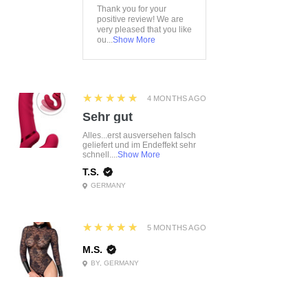
Thank you for your
positive review! We are
very pleased that you like
ou...
Show More
5
★★★★★
4 MONTHS AGO
Sehr gut
Alles...erst ausversehen falsch
geliefert und im Endeffekt sehr
schnell....
Show More
T.S.
GERMANY
5
★★★★★
5 MONTHS AGO
M.S.
BY, GERMANY