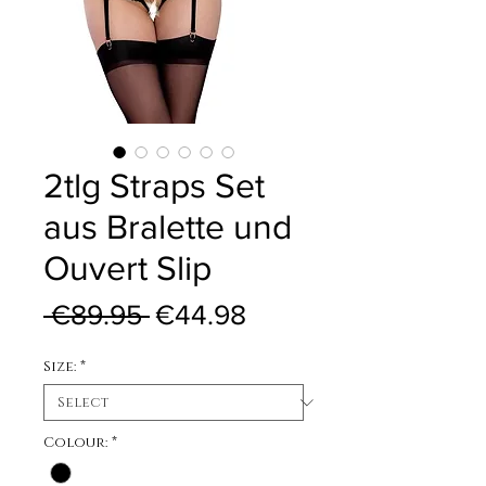
2tlg Straps Set
aus Bralette und
Ouvert Slip
Regular Price
Sale Price
 €89.95 
€44.98
Size:
*
Colour:
*