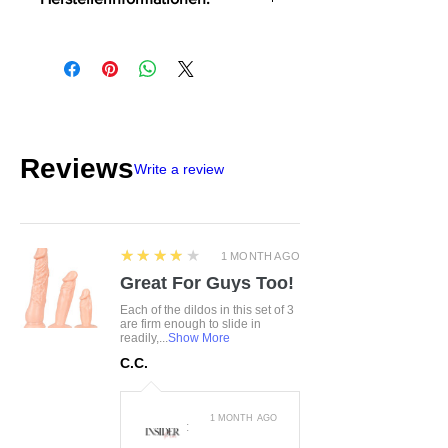
Stimulierende Schrittkette
OV-Großhandel
abnehmbar
DE-24933 Flensburg
Strumpfhalter abnehmbar
info@product-quality.com
Träger, Strapse und
Dekolletébänder verstellbar
ohne Strümpfe
Reviews
Write a review
4
★★★★★
1 MONTH AGO
Great For Guys Too!
Each of the dildos in this set of 3
are firm enough to slide in
readily,...
Show More
C.C.
1 MONTH AGO
: