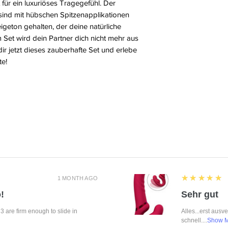
ür ein luxuriöses Tragegefühl. Der
ind mit hübschen Spitzenapplikationen
igeton gehalten, der deine natürliche
m Set wird dein Partner dich nicht mehr aus
r jetzt dieses zauberhafte Set und erlebe
te!
5
★★★★★
1 MONTH AGO
!
Sehr gut
f 3 are firm enough to slide in
Alles...erst ausv
schnell....
Show 