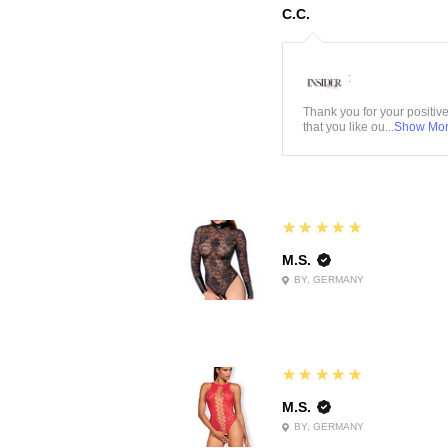
C.C.
:
Thank you for your positiv
that you like ou...
Show Mo
5
★★★★★
M.S.
BY, GERMANY
5
★★★★★
M.S.
BY, GERMANY