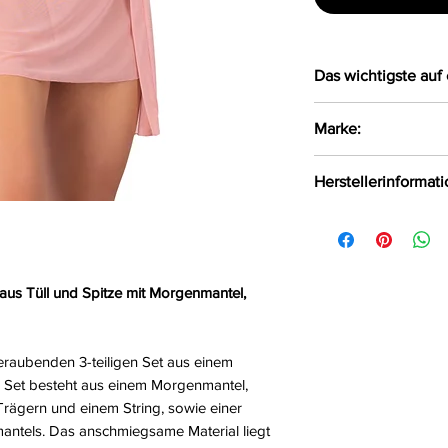
Das wichtigste auf 
Verführerische 3
Marke:
Tüll und zarter 
Das Set besteht
LivCo Corsetti Fas
Herstellerinformat
einem Hemdchen 
einem String so
LivCo Corsetti Fas
des Morgenmant
Polen, 75-847 info
Das anschmiegs
auf der Haut
 aus Tüll und Spitze mit Morgenmantel,
Lieferumfang: 
String
Größe:
S, M, L, XL
raubenden 3-teiligen Set aus einem
Farbe:
beige
Das Set besteht aus einem Morgenmantel,
Material:
95%Polyam
Trägern und einem String, sowie einer
antels. Das anschmiegsame Material liegt