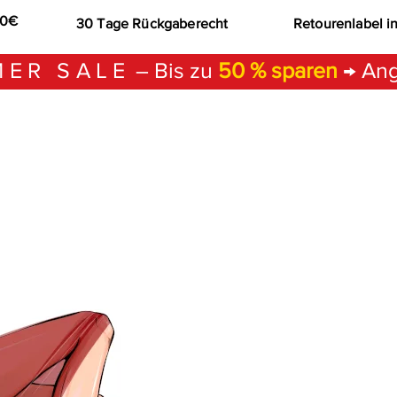
00€
30 Tage Rückgaberecht
Retourenlabel i
ER SALE
– Bis zu
50 % sparen
→ Ang