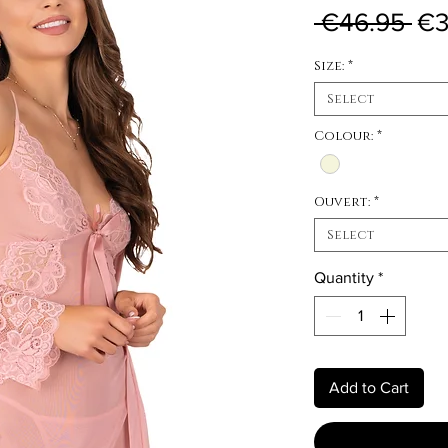
Reg
 €46.95 
€3
Size:
*
Select
Colour:
*
Ouvert:
*
Select
Quantity
*
Add to Cart