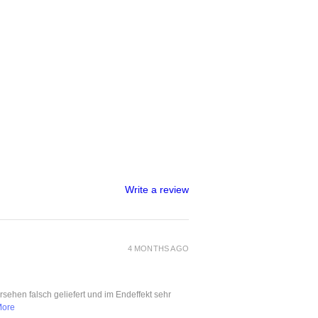
Write a review
4 MONTHS AGO
ersehen falsch geliefert und im Endeffekt sehr
More