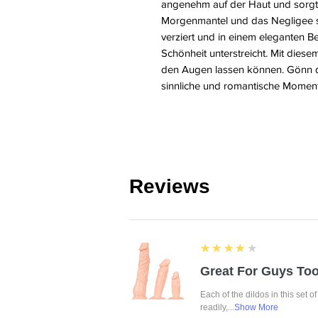
angenehm auf der Haut und sorgt f
Morgenmantel und das Negligee s
verziert und in einem eleganten Be
Schönheit unterstreicht. Mit diese
den Augen lassen können. Gönn di
sinnliche und romantische Momen
Reviews
4
★★★★★
Great For Guys Too
Each of the dildos in this set o
readily,...
Show More