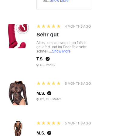
ou...
Show More
5
★★★★★
4 MONTHS AGO
Sehr gut
Alles...erst ausversehen falsch
geliefert und im Endeffekt sehr
schnell....
Show More
T.S.
GERMANY
5
★★★★★
5 MONTHS AGO
M.S.
BY, GERMANY
5
★★★★★
5 MONTHS AGO
M.S.