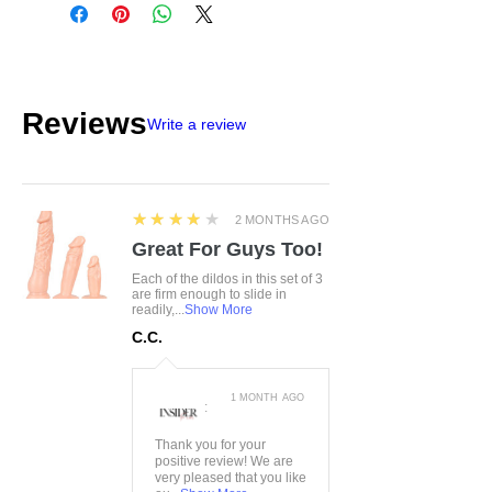
DE-24933 Flensburg
info@product-quality.com
Reviews
Write a review
4
★★★★★
2 MONTHS AGO
Great For Guys Too!
Each of the dildos in this set of 3
are firm enough to slide in
readily,...
Show More
C.C.
1 MONTH AGO
:
Thank you for your
positive review! We are
very pleased that you like