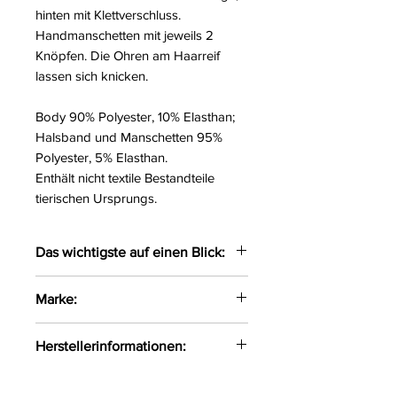
hinten mit Klettverschluss.
Handmanschetten mit jeweils 2
Knöpfen. Die Ohren am Haarreif
lassen sich knicken.
Body 90% Polyester, 10% Elasthan;
Halsband und Manschetten 95%
Polyester, 5% Elasthan.
Enthält nicht textile Bestandteile
tierischen Ursprungs.
Das wichtigste auf einen Blick:
5-teiliges Bunny-Set
Marke:
Tube-Body im edlen Mattlook
Abnehmbarer Federpuschel
Cottelli Costumes
Herstellerinformationen:
Haarreif mit Knick-Hasenohren
Inkl. Handmanschetten und
OV-Großhandel
Halsband