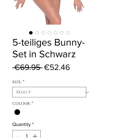
5-teiliges Bunny-
Set in Schwarz
Regular Price
Sale Price
 €69.95 
€52.46
Size:
*
Colour:
*
Quantity
*