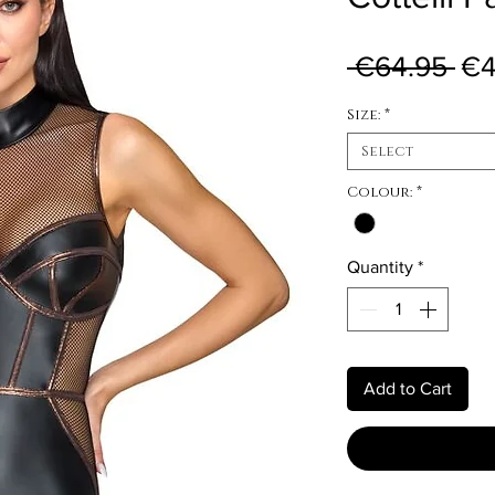
Reg
 €64.95 
€4
Size:
*
Select
Colour:
*
Quantity
*
Add to Cart