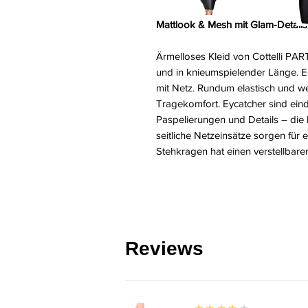
Mattlook & Mesh mit Glam-Details
Ärmelloses Kleid von Cottelli PART
und in knieumspielender Länge. Ed
mit Netz. Rundum elastisch und 
Tragekomfort. Eycatcher sind ein
Paspelierungen und Details – di
seitliche Netzeinsätze sorgen für 
Stehkragen hat einen verstellbar
Reviews
4