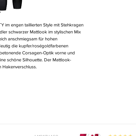
!
Y im engen taillierten Style mit Stehkragen
ler schwarzer Mattlook im stylischen Mix
weich anschmiegsam für hohen
deutig die kupfer/roségoldfarbenen
e betonende Corsagen-Optik vorne und
eine schöne Silhouette. Der Mattlook-
en Hakenverschluss.
5