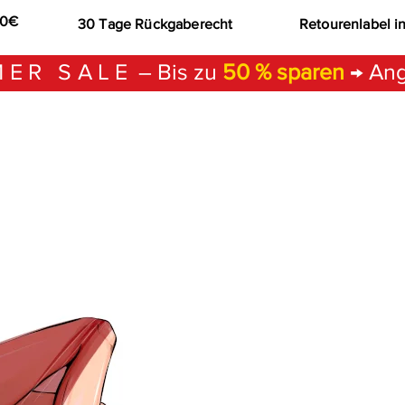
00€
30 Tage Rückgaberecht
Retourenlabel i
ER SALE
– Bis zu
50 % sparen
→ Ang