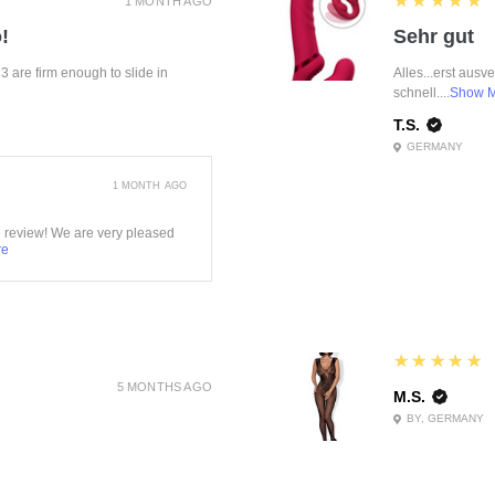
★★★★★
1 MONTH AGO
!
Sehr gut
f 3 are firm enough to slide in
Alles...erst ausv
schnell....
Show 
T.S.
GERMANY
1 MONTH AGO
e review! We are very pleased
re
5
★★★★★
5 MONTHS AGO
M.S.
BY, GERMANY