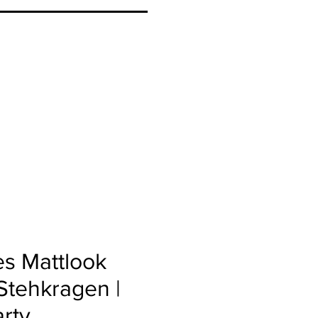
es Mattlook
 Stehkragen |
arty