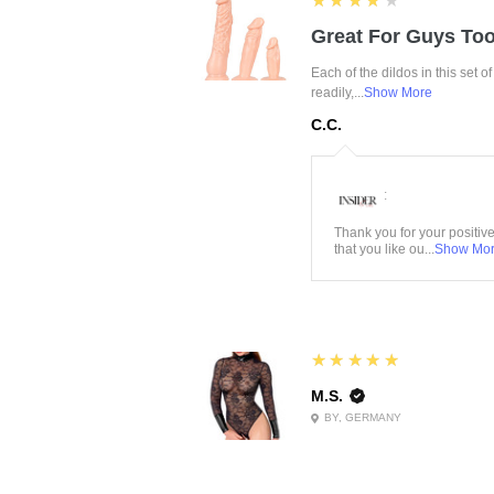
★★★★★
Great For Guys Too
Each of the dildos in this set o
readily,...
Show More
C.C.
:
Thank you for your positiv
that you like ou...
Show Mo
5
★★★★★
M.S.
BY, GERMANY