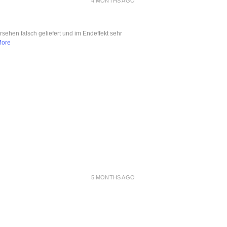
4 MONTHS AGO
ersehen falsch geliefert und im Endeffekt sehr
More
5 MONTHS AGO