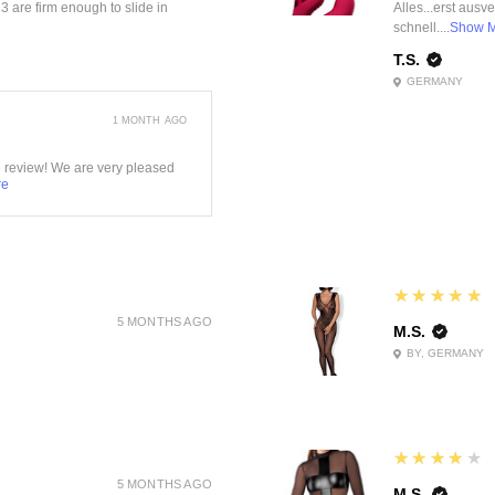
f 3 are firm enough to slide in
Alles...erst ausv
schnell....
Show 
T.S.
GERMANY
1 MONTH AGO
e review! We are very pleased
re
5
★★★★★
5 MONTHS AGO
M.S.
BY, GERMANY
4
★★★★★
5 MONTHS AGO
M.S.