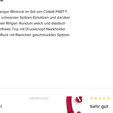
nger Minirock im Set von Cottelli PARTY.
t schwarzen Spitzen-Einsätzen und darüber
enen Ringen. Rundum weich und elastisch
enfreies Top mit Druckknopf-Neckholder
r Rock mit Riemchen geschmückten Spitzen-
5
★★★★★
1 MONTH AGO
!
Sehr gut