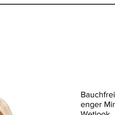
Bauchfre
enger Min
Wetlook