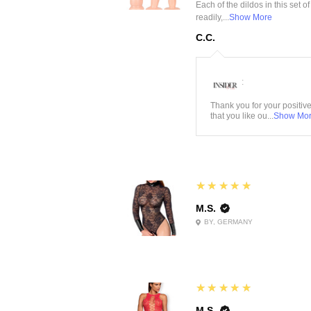
Each of the dildos in this set o
readily,...
Show More
C.C.
:
Thank you for your positiv
that you like ou...
Show Mo
5
★★★★★
M.S.
BY, GERMANY
5
★★★★★
M.S.