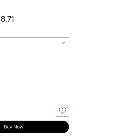
ular Price
Sale Price
8.71
Buy Now