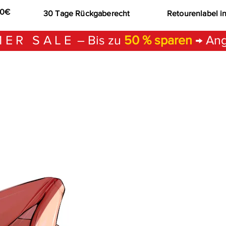
00€
30 Tage Rückgaberecht
Retourenlabel i
ER SALE
– Bis zu
50 % sparen
→ Ang