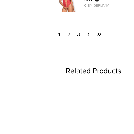
BY, GERMANY
1
2
3
Related Products