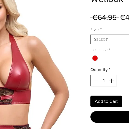
Reg
 €64.95 
€4
Size:
*
Select
Colour:
*
Quantity
*
Add to Cart