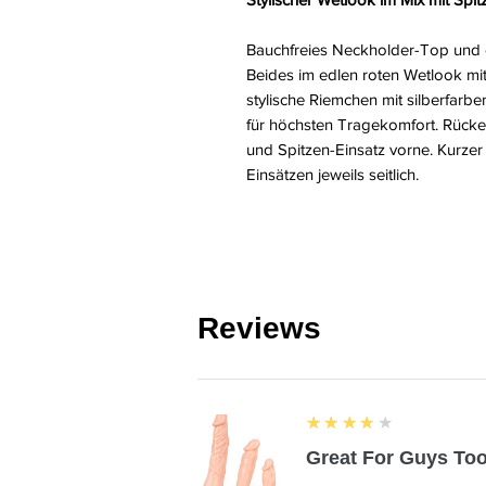
Bauchfreies Neckholder-Top und e
Beides im edlen roten Wetlook mi
stylische Riemchen mit silberfarb
für höchsten Tragekomfort. Rück
und Spitzen-Einsatz vorne. Kurze
Einsätzen jeweils seitlich.
Reviews
4
★★★★★
Great For Guys Too