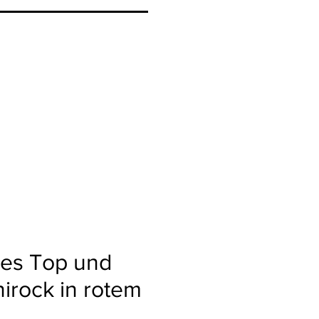
ies Top und
irock in rotem