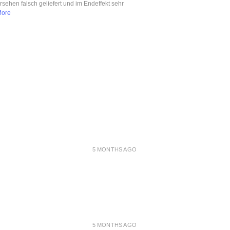
ersehen falsch geliefert und im Endeffekt sehr
More
5 MONTHS AGO
5 MONTHS AGO