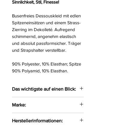
Sinnlichkeit, Stil, Finesse!
Busenfreies Dessouskleid mit edlen
Spitzeneinsätzen und einem Strass-
Zierring im Dekolleté. Aufregend
schimmernd, angenehm elastisch
und absolut passformsicher. Träger
und Strapshalter verstellbar.
90% Polyester, 10% Elasthan; Spitze
90% Polyamid, 10% Elasthan.
Das wichtigste auf einen Blick:
Busenfrei und mit Zierring in
Marke:
der Front
Spitze vorne und am Saum
Abierta Fina
Herstellerinformationen:
Strapse verstellbar
OV-Großhandel