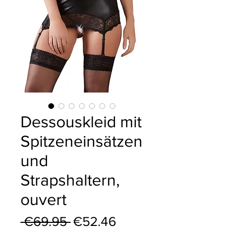
Dessouskleid mit
Spitzeneinsätzen
und
Strapshaltern,
ouvert
Regular Price
Sale Price
 €69.95 
€52.46