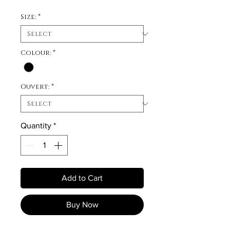
Size:
*
Colour:
*
Ouvert:
*
Quantity
*
Add to Cart
Buy Now