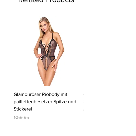
Glamouröser Riobody mit
Ouvert-Set mit Hebe-BH
paillettenbesetzer Spitze und
Slip | Cottelli LINGERIE
Stickerei
Price
€64.95
Price
€59.95