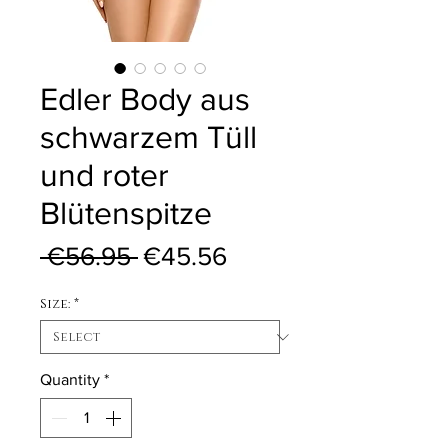
Edler Body aus
schwarzem Tüll
und roter
Blütenspitze
Regular Price
Sale Price
 €56.95 
€45.56
Size:
*
Quantity
*