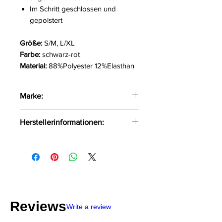
Im Schritt geschlossen und
gepolstert
Größe:
S/M, L/XL
Farbe:
schwarz-rot
Material:
88%Polyester 12%Elasthan
Marke:
Beauty Night Fashion
Herstellerinformationen:
Beauty Night Fashion Jabłoniowa
7 Wręczyca Wielka, Polen, 42-130
info@beautynight.pl
Reviews
Write a review