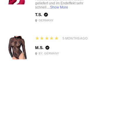
geliefert und im Endeffekt sehr
schnell....
Show More
T.S.
GERMANY
5
★★★★★
5 MONTHS AGO
M.S.
BY, GERMANY
5
★★★★★
5 MONTHS AGO
M.S.
BY, GERMANY
5
★★★★★
5 MONTHS AGO
M.S.
BY, GERMANY