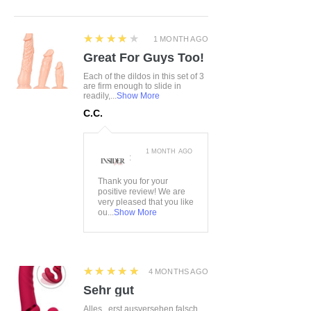
4
★★★★★
1 MONTH AGO
Great For Guys Too!
Each of the dildos in this set of 3
are firm enough to slide in
readily,...
Show More
C.C.
1 MONTH AGO
:
Thank you for your
positive review! We are
very pleased that you like
ou...
Show More
5
★★★★★
4 MONTHS AGO
Sehr gut
Alles...erst ausversehen falsch