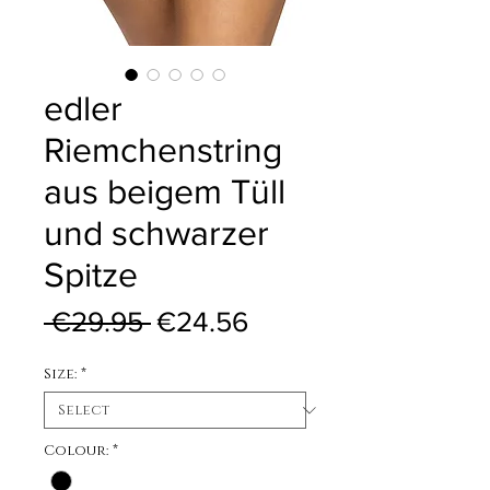
edler
Riemchenstring
aus beigem Tüll
und schwarzer
Spitze
Regular Price
Sale Price
 €29.95 
€24.56
Size:
*
Colour:
*