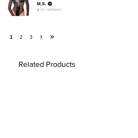
M.S.
BY, GERMANY
1
2
3
Related Products