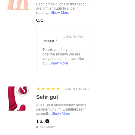
Each of the dildos in this set of 3
14%Baumwolle
are firm enough to slide in
readily,...
Show More
C.C.
1 MONTH AGO
:
Thank you for your
positive review! We are
very pleased that you like
ou...
Show More
5
★★★★★
4 MONTHS AGO
Sehr gut
Alles...erst ausversehen falsch
geliefert und im Endeffekt sehr
schnell....
Show More
T.S.
GERMANY