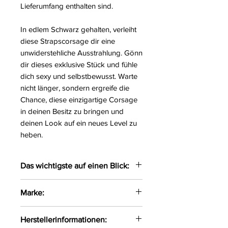
Lieferumfang enthalten sind.
In edlem Schwarz gehalten, verleiht
diese Strapscorsage dir eine
unwiderstehliche Ausstrahlung. Gönn
dir dieses exklusive Stück und fühle
dich sexy und selbstbewusst. Warte
nicht länger, sondern ergreife die
Chance, diese einzigartige Corsage
in deinen Besitz zu bringen und
deinen Look auf ein neues Level zu
heben.
Das wichtigste auf einen Blick:
Bezaubernde Strapscorsage
Marke:
gefertigt aus zarten Materialien
Mit verstellbaren Trägern und
Obsessive
Herstellerinformationen:
eingearbeiteten Bügeln