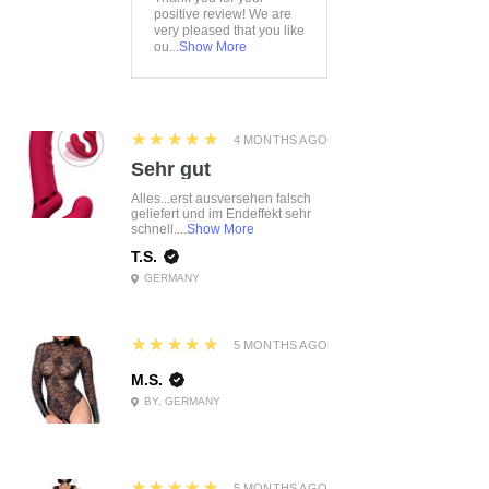
positive review! We are
very pleased that you like
ou...
Show More
5
★★★★★
4 MONTHS AGO
Sehr gut
Alles...erst ausversehen falsch
geliefert und im Endeffekt sehr
schnell....
Show More
T.S.
GERMANY
5
★★★★★
5 MONTHS AGO
M.S.
BY, GERMANY
5
★★★★★
5 MONTHS AGO