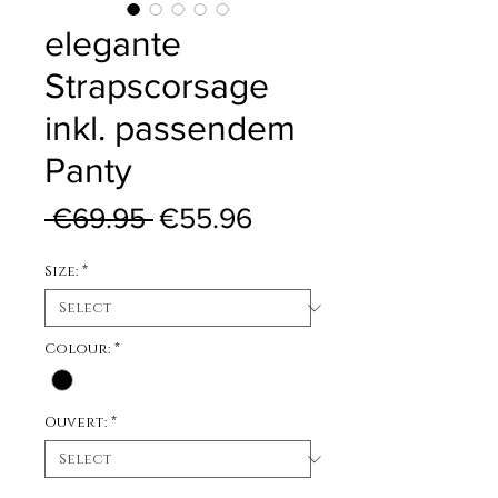
elegante
Strapscorsage
inkl. passendem
Panty
Regular Price
Sale Price
 €69.95 
€55.96
Size:
*
Colour:
*
Ouvert:
*