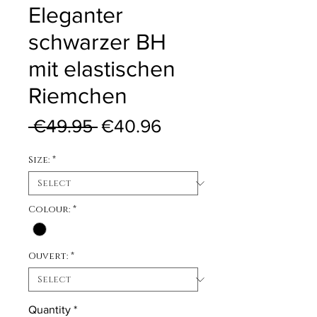
Eleganter
schwarzer BH
mit elastischen
Riemchen
Regular Price
Sale Price
 €49.95 
€40.96
Size:
*
Colour:
*
Ouvert:
*
Quantity
*