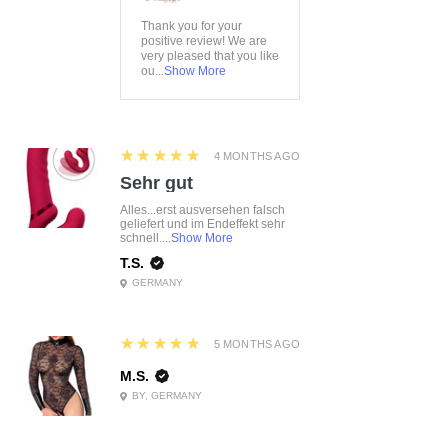
Thank you for your
positive review! We are
very pleased that you like
ou...
Show More
5
★★★★★
4 MONTHS AGO
Sehr gut
Alles...erst ausversehen falsch
geliefert und im Endeffekt sehr
schnell....
Show More
T.S.
GERMANY
5
★★★★★
5 MONTHS AGO
M.S.
BY, GERMANY