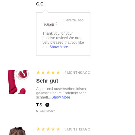
C.C.
1 MONTH AGO
:
Thank you for your
positive review! We are
very pleased that you like
ou...
Show More
5
★★★★★
4 MONTHS AGO
Sehr gut
Alles...erst ausversehen falsch
geliefert und im Endeffekt sehr
schnell....
Show More
T.S.
GERMANY
5
★★★★★
5 MONTHS AGO