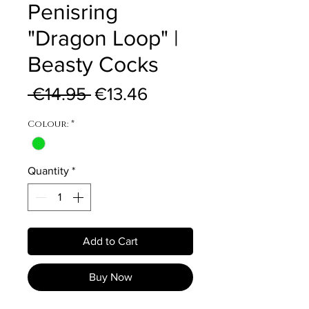
Penisring
"Dragon Loop" |
Beasty Cocks
Regular Price
Sale Price
 €14.95 
€13.46
Colour:
*
Quantity
*
Add to Cart
Buy Now