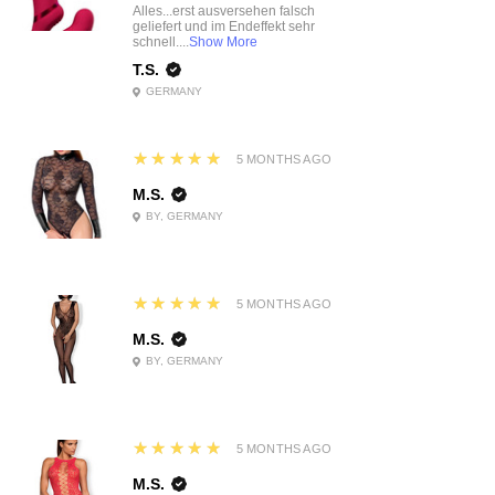
Alles...erst ausversehen falsch
geliefert und im Endeffekt sehr
schnell....
Show More
T.S.
GERMANY
5
★★★★★
5 MONTHS AGO
M.S.
BY, GERMANY
5
★★★★★
5 MONTHS AGO
M.S.
BY, GERMANY
5
★★★★★
5 MONTHS AGO
M.S.