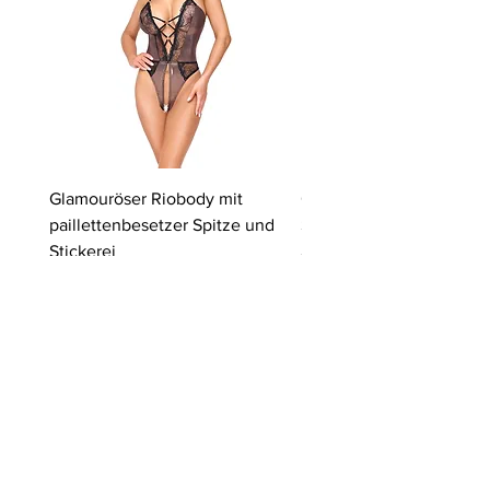
Glamouröser Riobody mit
Ouvert-Set mit Hebe-BH
paillettenbesetzer Spitze und
Slip | Cottelli LINGERIE
Stickerei
Price
€64.95
Price
€59.95
Blog-Beiträge