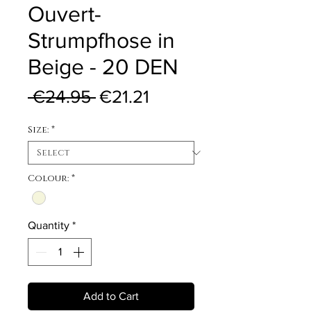
Ouvert-
Strumpfhose in
Beige - 20 DEN
Regular Price
Sale Price
 €24.95 
€21.21
Size:
*
Colour:
*
Quantity
*
Add to Cart