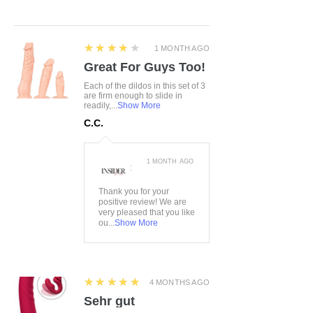
4
★★★★★
1 MONTH AGO
Great For Guys Too!
Each of the dildos in this set of 3
are firm enough to slide in
readily,...
Show More
C.C.
1 MONTH AGO
:
Thank you for your
positive review! We are
very pleased that you like
ou...
Show More
5
★★★★★
4 MONTHS AGO
Sehr gut