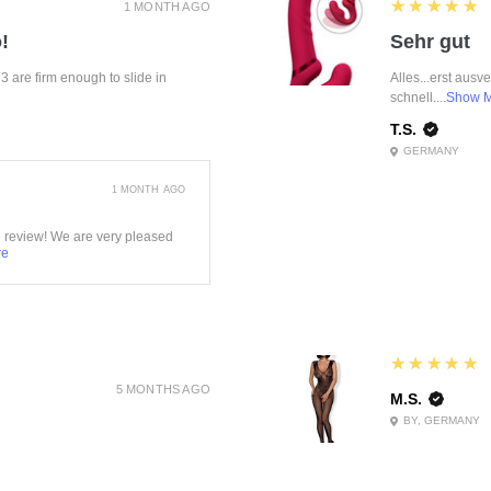
5
★★★★★
1 MONTH AGO
!
Sehr gut
f 3 are firm enough to slide in
Alles...erst ausv
schnell....
Show 
T.S.
GERMANY
1 MONTH AGO
e review! We are very pleased
re
5
★★★★★
5 MONTHS AGO
M.S.
BY, GERMANY