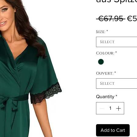
Reg
 €67.95 
€5
Size:
*
Select
Colour:
*
Ouvert:
*
Select
Quantity
*
Add to Cart