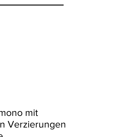
imono mit
n Verzierungen
e