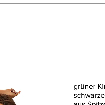
grüner K
schwarze
aus Spitz