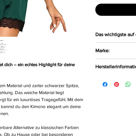
Das wichtigste auf 
Verführerischer
Marke:
satinähnlichem M
Das weiche Mate
Obsessive
t dich – ein echtes Highlight für deine
Herstellerinformat
Haut
Der Kimono lässt
AMOCARAT SP. Z 
Band um die Tai
em Material und zarter schwarzer Spitze,
Krolewska Street 1
Größe:
S/M, L/XL, 
trahlung. Das weiche Material liegt
Czaniec, Polen, 43
Farbe:
grün
t für ein luxuriöses Tragegefühl. Mit dem
info@obsessive.c
Material:
90%Polyam
nd kannst du den Kimono elegant um deine
onen.
rbare Alternative zu klassischen Farben
ook. Ob zu Hause oder bei besonderen