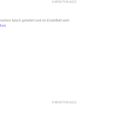
4 MONTHS AGO
ersehen falsch geliefert und im Endeffekt sehr
More
5 MONTHS AGO