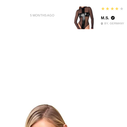
4
★★★★★
5 MONTHS AGO
M.S.
BY, GERMANY