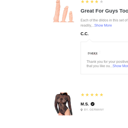
4
★★★★★
Great For Guys Too
Each of the dildos in this set o
readily,...
Show More
C.C.
:
Thank you for your positiv
that you like ou...
Show Mo
5
★★★★★
M.S.
BY, GERMANY