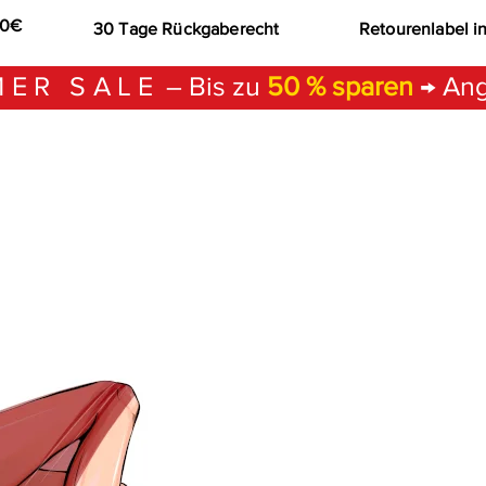
00€
30 Tage Rückgaberecht
Retourenlabel i
ER SALE
– Bis zu
50 % sparen
→ Ang