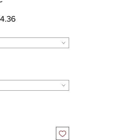
ular Price
Sale Price
4.36