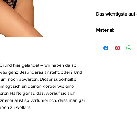
AMOCARAT SP. Z 
Das wichtigste auf 
Krolewska Street 1
Czaniec, Polen, 43
reißfest und str
Material:
info@obsessive.c
Multistretch-Fu
anpassungsfähig
90% Polyamid
transparent - ex
10% Elasthan
aus strapazierfä
gefertigt (90% P
 Grund hier gelandet – wir haben da so
twas ganz Besonderes ansteht, oder? Und
 kaum noch abwarten. Dieser superheiße
hmiegt sich an deinen Körper wie eine
eren Hälfte genau das, worauf sie sich
zmaterial ist so verführerisch, dass man gar
haben zu wollen!