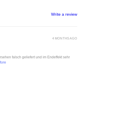
Write a review
4 MONTHS AGO
ersehen falsch geliefert und im Endeffekt sehr
More