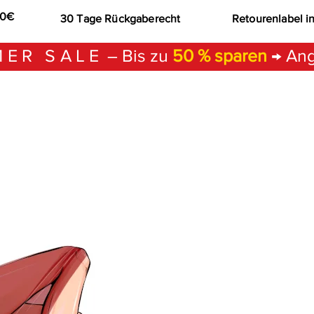
00€
30 Tage Rückgaberecht
Retourenlabel i
ER SALE
– Bis zu
50 % sparen
→ Ang