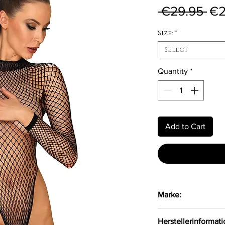
Reg
 €29.95 
€2
Size:
*
Select
Quantity
*
Add to Cart
Marke:
Obsessive
Herstellerinformat