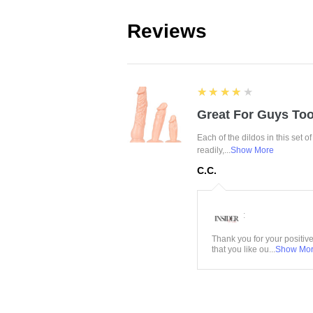
Reviews
4
★★★★★
Great For Guys Too
Each of the dildos in this set o
readily,...
Show More
C.C.
:
Thank you for your positiv
that you like ou...
Show Mo