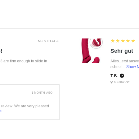
5
★★★★★
1 MONTH AGO
!
Sehr gut
f 3 are firm enough to slide in
Alles...erst ausv
schnell....
Show 
T.S.
GERMANY
1 MONTH AGO
e review! We are very pleased
re