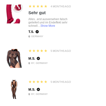
5
★★★★★
4 MONTHS AGO
Sehr gut
Alles...erst ausversehen falsch
geliefert und im Endeffekt sehr
schnell....
Show More
T.S.
GERMANY
5
★★★★★
5 MONTHS AGO
M.S.
BY, GERMANY
5
★★★★★
5 MONTHS AGO
M.S.
BY, GERMANY