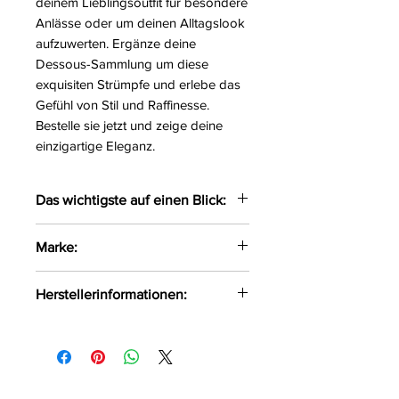
deinem Lieblingsoutfit für besondere
Anlässe oder um deinen Alltagslook
aufzuwerten. Ergänze deine
Dessous-Sammlung um diese
exquisiten Strümpfe und erlebe das
Gefühl von Stil und Raffinesse.
Bestelle sie jetzt und zeige deine
einzigartige Eleganz.
Das wichtigste auf einen Blick:
Sexy halterlose Strümpfe
Marke:
versehen mit einem breiten
Spitzenrand
Avanua
Herstellerinformationen:
Mit Silikon
Größe:
S/M, L/XL, XXL
FHU MATAR Jarosław Gryla Ul.
Farbe:
beige
Siemońska 11 Będzin, Polen, 42-
Material:
84%Polyamid,
500 kontakt@passion.pl
16%Elasthan