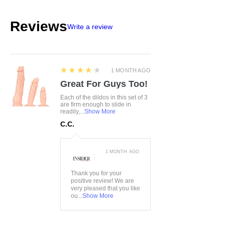
Stärke:
15DEN
Reviews
Write a review
4
★★★★★
1 MONTH AGO
Great For Guys Too!
Each of the dildos in this set of 3
are firm enough to slide in
readily,...
Show More
C.C.
1 MONTH AGO
:
Thank you for your
positive review! We are
very pleased that you like
ou...
Show More