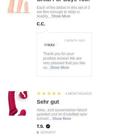
Each of the dildos in this set of 3
are firm enough to slide in
readily,...
Show More
C.C.
1 MONTH AGO
:
Thank you for your
positive review! We are
very pleased that you like
ou...
Show More
5
★★★★★
4 MONTHS AGO
Sehr gut
Alles...erst ausversehen falsch
geliefert und im Endeffekt sehr
schnell....
Show More
T.S.
GERMANY