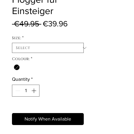
Einsteiger
Regular Price
Sale Price
 €49.95 
€39.96
Size:
*
Colour:
*
Quantity
*
Out of Stock
Notify When Available