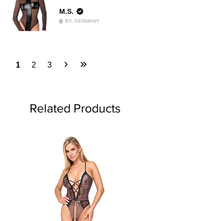
M.S.
BY, GERMANY
1
2
3
Related Products