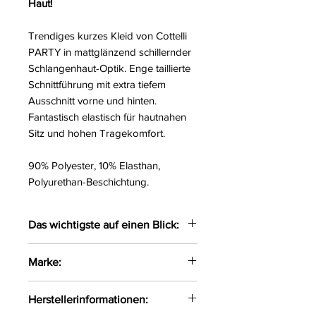
Haut!
Trendiges kurzes Kleid von Cottelli
PARTY in mattglänzend schillernder
Schlangenhaut-Optik. Enge taillierte
Schnittführung mit extra tiefem
Ausschnitt vorne und hinten.
Fantastisch elastisch für hautnahen
Sitz und hohen Tragekomfort.
90% Polyester, 10% Elasthan,
Polyurethan-Beschichtung.
Das wichtigste auf einen Blick:
Kurzes enges Kleid in
Marke:
Schlangenhaut-Optik
Vorne und hinten extra tiefer
Cottelli Party
Herstellerinformationen:
Ausschnitt