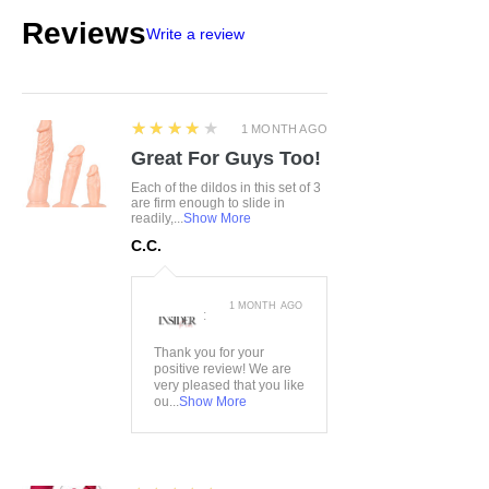
Reviews
Write a review
4
★★★★★
1 MONTH AGO
Great For Guys Too!
Each of the dildos in this set of 3
are firm enough to slide in
readily,...
Show More
C.C.
1 MONTH AGO
:
Thank you for your
positive review! We are
very pleased that you like
ou...
Show More