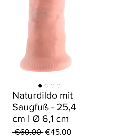
Naturdildo mit
Saugfuß - 25,4
cm | Ø 6,1 cm
Regular Price
Sale Price
 €60.00 
€45.00