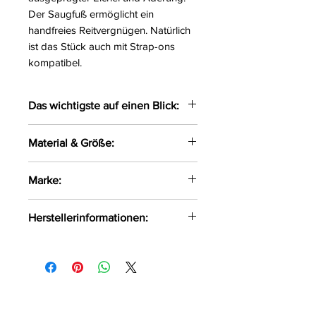
Der Saugfuß ermöglicht ein
handfreies Reitvergnügen. Natürlich
ist das Stück auch mit Strap-ons
kompatibel.
Das wichtigste auf einen Blick:
Hyperrealistischer Naturdildo
Material & Größe:
Ausgeprägte Eichel und
Äderung
Gesamtlänge 25,4 cm
Marke:
Mit Saugfuß und Strap-on-
Einführlänge 25 cm
kompatibel
Ø 6,1 cm
King Cock
Herstellerinformationen:
PVC
Pipedream Products GmbH
Teerhof 59
28199 Bremen
CustomerService@pipedreamprod
ucts.com