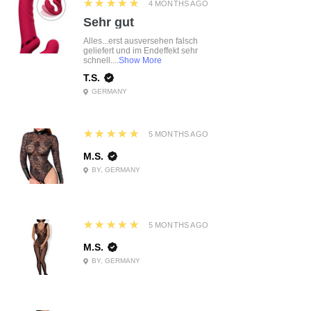
5
★★★★★
4 MONTHS AGO
Sehr gut
Alles...erst ausversehen falsch
geliefert und im Endeffekt sehr
schnell....
Show More
T.S.
GERMANY
5
★★★★★
5 MONTHS AGO
M.S.
BY, GERMANY
5
★★★★★
5 MONTHS AGO
M.S.
BY, GERMANY