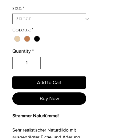
Size:
*
Colour:
*
Quantity
*
Add to Cart
Buy Now
Strammer Naturlümmel!
Sehr realistischer Naturdildo mit
ausgeprägter Eichel und Äderung.