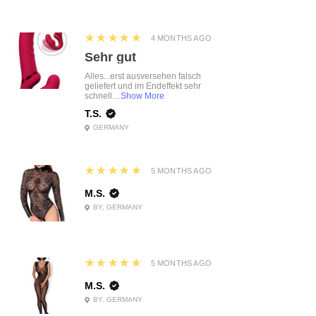
5
★★★★★
4 MONTHS AGO
Sehr gut
Alles...erst ausversehen falsch
geliefert und im Endeffekt sehr
schnell....
Show More
T.S.
GERMANY
5
★★★★★
5 MONTHS AGO
M.S.
BY, GERMANY
5
★★★★★
5 MONTHS AGO
M.S.
BY, GERMANY