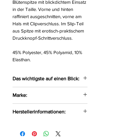
Blütenspitze mit blickdichtem Einsatz
in der Taille. Vorne und hinten
raffiniert ausgeschnitten, vorne am
Hals mit Clipverschluss. Im Slip-Teil
aus Spitze mit erotisch-praktischem
Druckknopf-Schrittverschluss.
45% Polyester, 45% Polyamid, 10%
Elasthan.
Das wichtigste auf einen Blick:
Body aus 2-farbiger Spitze
Marke:
Mittig blickdichter Einsatz
Vorne & hinten raffiniert
Cottelli Curves
Herstellerinformationen:
ausgeschnitten
Slip-Teil mit Schrittverschluss
OV-Großhandel
DE-24933 Flensburg
info@product-quality.com