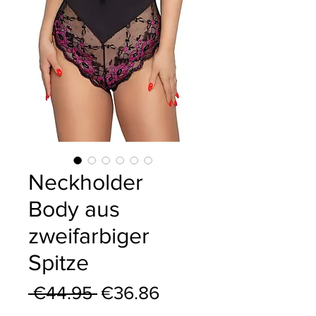
Neckholder
Body aus
zweifarbiger
Spitze
Regular Price
Sale Price
 €44.95 
€36.86