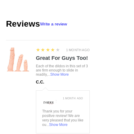
Reviews
Write a review
4
★★★★★
1 MONTH AGO
Great For Guys Too!
Each of the dildos in this set of 3
are firm enough to slide in
readily,...
Show More
C.C.
1 MONTH AGO
:
Thank you for your
positive review! We are
very pleased that you like
ou...
Show More