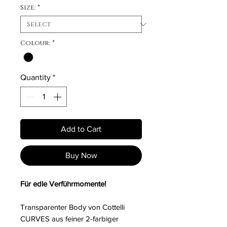
Size:
*
Colour:
*
Quantity
*
Add to Cart
Buy Now
Für edle Verführmomente!
Transparenter Body von Cottelli
CURVES aus feiner 2-farbiger