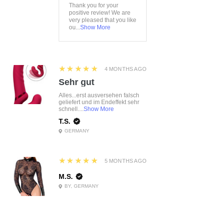
Thank you for your
positive review! We are
very pleased that you like
ou...
Show More
5
★★★★★
4 MONTHS AGO
Sehr gut
Alles...erst ausversehen falsch
geliefert und im Endeffekt sehr
schnell....
Show More
T.S.
GERMANY
5
★★★★★
5 MONTHS AGO
M.S.
BY, GERMANY