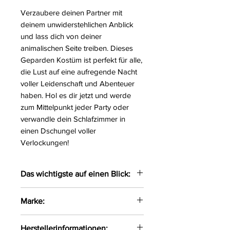
Verzaubere deinen Partner mit
deinem unwiderstehlichen Anblick
und lass dich von deiner
animalischen Seite treiben. Dieses
Geparden Kostüm ist perfekt für alle,
die Lust auf eine aufregende Nacht
voller Leidenschaft und Abenteuer
haben. Hol es dir jetzt und werde
zum Mittelpunkt jeder Party oder
verwandle dein Schlafzimmer in
einen Dschungel voller
Verlockungen!
Das wichtigste auf einen Blick:
Verführerisches Geparden
Marke:
Kostüm
Der weiche Neckholder-Body
Obsessive
Herstellerinformationen: