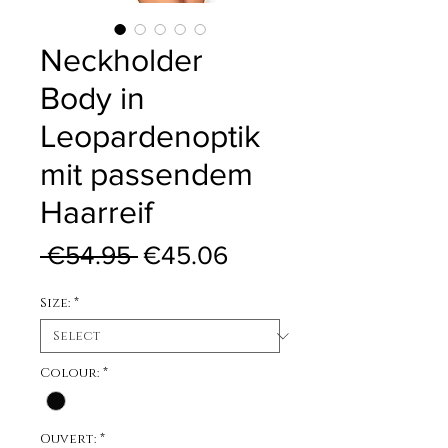
Neckholder
Body in
Leopardenoptik
mit passendem
Haarreif
Regular Price
Sale Price
 €54.95 
€45.06
Size:
*
Colour:
*
Ouvert:
*