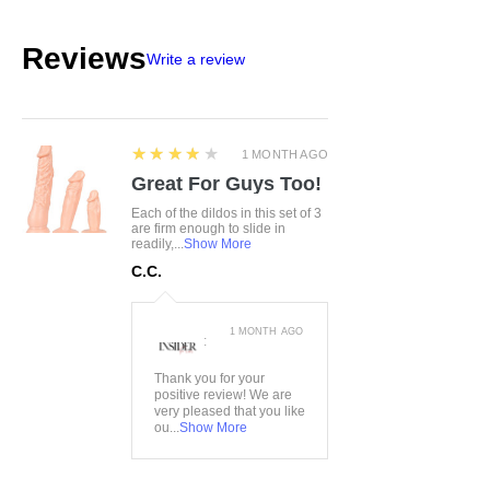
Hakenverschluss versehen
Größe:
S/M, L/XL
Reviews
Write a review
Farbe:
blau
Material:
90%Polyamid,
10%Elasthan
4
★★★★★
1 MONTH AGO
Great For Guys Too!
Each of the dildos in this set of 3
are firm enough to slide in
readily,...
Show More
C.C.
1 MONTH AGO
:
Thank you for your
positive review! We are
very pleased that you like
ou...
Show More