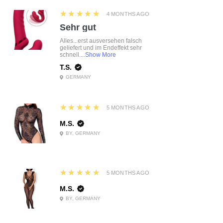
5
★★★★★
4 MONTHS AGO
Sehr gut
Alles...erst ausversehen falsch
geliefert und im Endeffekt sehr
schnell....
Show More
T.S.
GERMANY
5
★★★★★
5 MONTHS AGO
M.S.
BY, GERMANY
5
★★★★★
5 MONTHS AGO
M.S.
BY, GERMANY