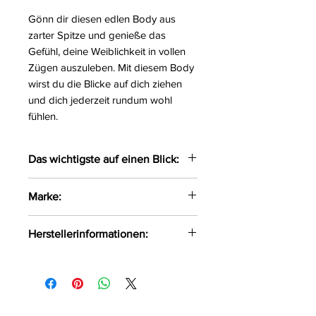
Gönn dir diesen edlen Body aus
zarter Spitze und genieße das
Gefühl, deine Weiblichkeit in vollen
Zügen auszuleben. Mit diesem Body
wirst du die Blicke auf dich ziehen
und dich jederzeit rundum wohl
fühlen.
Das wichtigste auf einen Blick:
Edler Body gefertigt aus zarter
Marke:
Spitze welcher überm Hals
getragen wird
Obsessive
Herstellerinformationen:
Der Body wird am Nacken
gebunden
AMOCARAT SP. Z O.O
Das weiche Material liegt
Krolewska Street 1
angenehmen auf der Haut
Czaniec, Polen, 43-354
Auf der Rückseite mit einem
info@obsessive.com