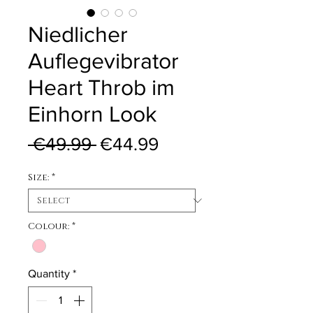
Niedlicher
Auflegevibrator
Heart Throb im
Einhorn Look
Regular Price
Sale Price
 €49.99 
€44.99
Size:
*
Colour:
*
Quantity
*