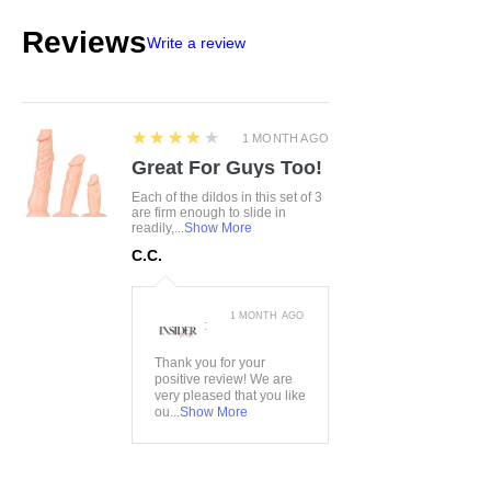
Reviews
Write a review
4
★★★★★
1 MONTH AGO
Great For Guys Too!
Each of the dildos in this set of 3
are firm enough to slide in
readily,...
Show More
C.C.
1 MONTH AGO
:
Thank you for your
positive review! We are
very pleased that you like
ou...
Show More