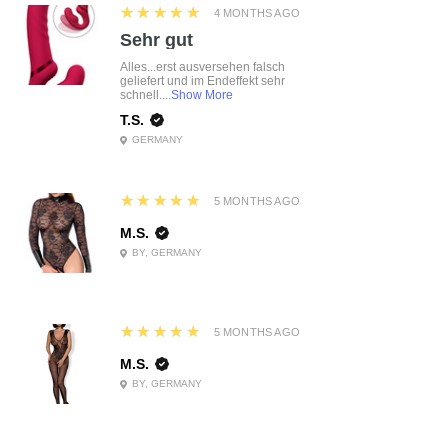
5
★★★★★
4 MONTHS AGO
Sehr gut
Alles...erst ausversehen falsch
geliefert und im Endeffekt sehr
schnell....
Show More
T.S.
GERMANY
5
★★★★★
5 MONTHS AGO
M.S.
BY, GERMANY
5
★★★★★
5 MONTHS AGO
M.S.
BY, GERMANY