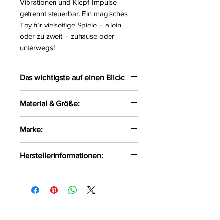
Vibrationen und Klopf-Impulse
getrennt steuerbar. Ein magisches
Toy für vielseitige Spiele – allein
oder zu zweit – zuhause oder
unterwegs!
Das wichtigste auf einen Blick:
Auflegevibrator im niedlichen
Material & Größe:
Einhorn-Design
Pochend-pulsierendes
9 cm x 9 cm x 4 cm
Marke:
Schnäuzchen
Gewicht 95 g
10 Vibrationsmodi
Silikon
Klopf-Impulse in 10 Modi
Herstellerinformationen:
Funktionen getrennt steuerbar
OV-Großhandel
Seidig softes Silikon
DE-24933 Flensburg
Wiederaufladbar – inklusive
info@product-quality.com
USB-Ladekabel