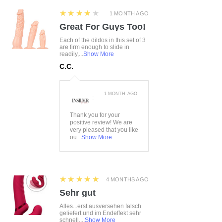
4
★★★★★
1 MONTH AGO
Great For Guys Too!
Each of the dildos in this set of 3
are firm enough to slide in
readily,...
Show More
C.C.
1 MONTH AGO
:
Thank you for your
positive review! We are
very pleased that you like
ou...
Show More
5
★★★★★
4 MONTHS AGO
Sehr gut
Alles...erst ausversehen falsch
geliefert und im Endeffekt sehr
schnell....
Show More