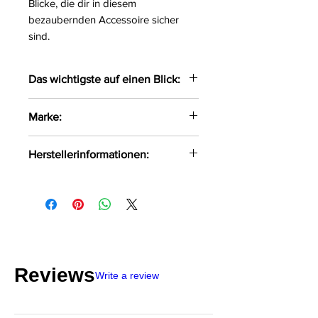
Blicke, die dir in diesem
bezaubernden Accessoire sicher
sind.
Das wichtigste auf einen Blick:
Bezaubernder Bodystocking
Marke:
gefertigt aus feinmaschigem
Netzmaterial
Casmir
Herstellerinformationen:
Im Schritt offen
Größe:
S/L
FHU MATAR Jarosław Gryla Ul.
Farbe:
pink
Siemońska 11 Będzin, Polen, 42-
Material:
80%Polyamid,
500 kontakt@passion.pl
20%Elasthan
Reviews
Write a review