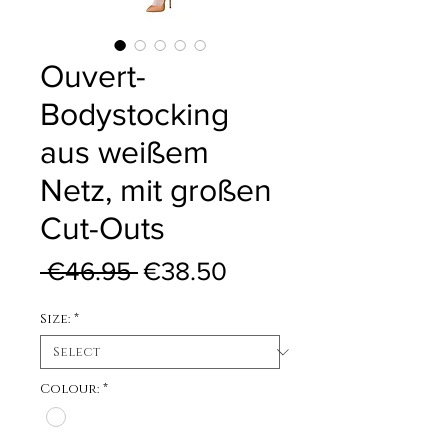
Ouvert-
Bodystocking
aus weißem
Netz, mit großen
Cut-Outs
Regular Price
Sale Price
 €46.95 
€38.50
Size:
*
Colour:
*