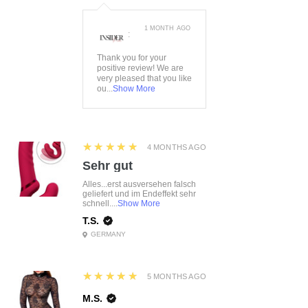
1 MONTH AGO
:
Thank you for your
positive review! We are
very pleased that you like
ou...
Show More
5
★★★★★
4 MONTHS AGO
Sehr gut
Alles...erst ausversehen falsch
geliefert und im Endeffekt sehr
schnell....
Show More
T.S.
GERMANY
5
★★★★★
5 MONTHS AGO
M.S.