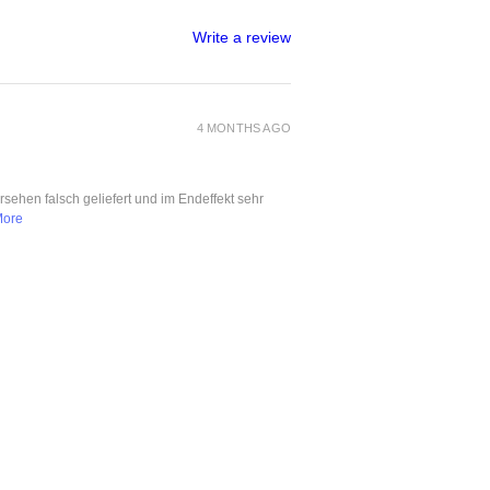
Write a review
4 MONTHS AGO
ersehen falsch geliefert und im Endeffekt sehr
More