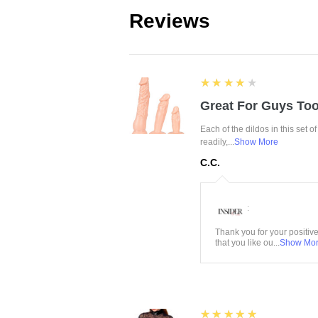
Reviews
4
★★★★★
Great For Guys Too
Each of the dildos in this set o
readily,...
Show More
C.C.
:
Thank you for your positiv
that you like ou...
Show Mo
5
★★★★★