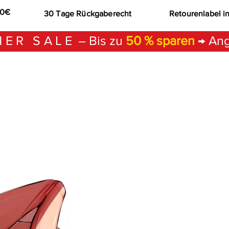
00€
30 Tage Rückgaberecht
Retourenlabel i
ER SALE
– Bis zu
50 % sparen
→ Ang