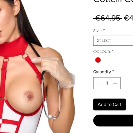
Reg
 €64.95 
€4
Size:
*
Select
Colour:
*
Quantity
*
Add to Cart