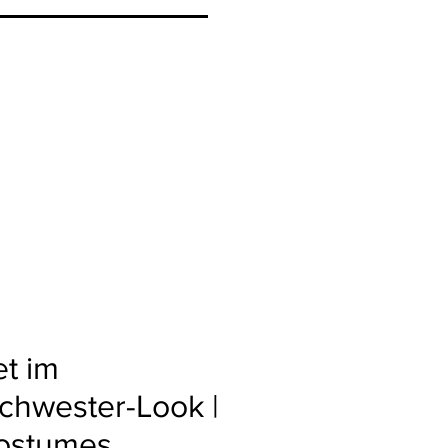
t im
chwester-Look |
Costumes