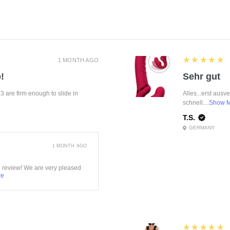
5
★★★★★
1 MONTH AGO
!
Sehr gut
f 3 are firm enough to slide in
Alles...erst ausv
schnell....
Show 
T.S.
GERMANY
1 MONTH AGO
e review! We are very pleased
re
5
★★★★★