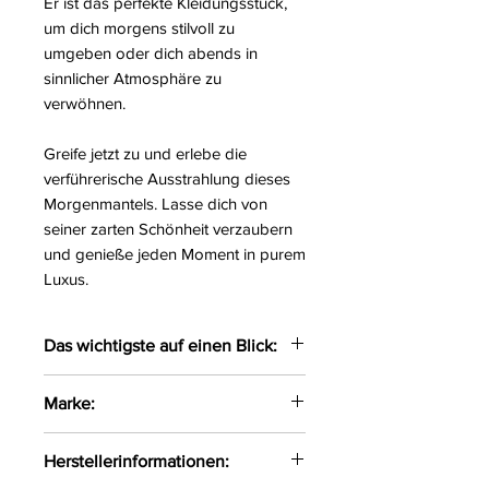
Er ist das perfekte Kleidungsstück,
um dich morgens stilvoll zu
umgeben oder dich abends in
sinnlicher Atmosphäre zu
verwöhnen.
Greife jetzt zu und erlebe die
verführerische Ausstrahlung dieses
Morgenmantels. Lasse dich von
seiner zarten Schönheit verzaubern
und genieße jeden Moment in purem
Luxus.
Das wichtigste auf einen Blick:
Verführerischer Morgenmantel
Marke:
gefertigt aus zarten Materialien
Das weiche Material liegt
LivCo Corsetti Fashion
Herstellerinformationen:
angenehmen auf der Haut