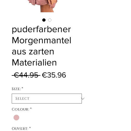
puderfarbener
Morgenmantel
aus zarten
Materialien
Regular Price
Sale Price
 €44.95 
€35.96
Size:
*
Colour:
*
Ouvert:
*