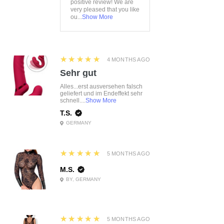
positive review! We are
very pleased that you like
ou...
Show More
5
★★★★★
4 MONTHS AGO
Sehr gut
Alles...erst ausversehen falsch
geliefert und im Endeffekt sehr
schnell....
Show More
T.S.
GERMANY
5
★★★★★
5 MONTHS AGO
M.S.
BY, GERMANY
5
★★★★★
5 MONTHS AGO