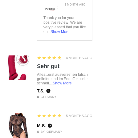
1 MONTH AGO
:
Thank you for your
positive review! We are
very pleased that you like
ou...
Show More
5
★★★★★
4 MONTHS AGO
Sehr gut
Alles...erst ausversehen falsch
geliefert und im Endeffekt sehr
schnell....
Show More
T.S.
GERMANY
5
★★★★★
5 MONTHS AGO
M.S.
BY, GERMANY