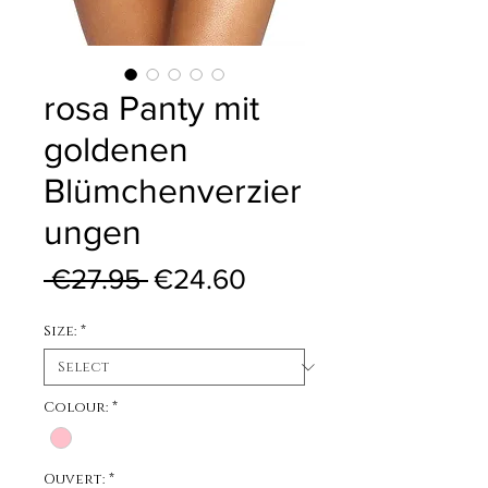
rosa Panty mit
goldenen
Blümchenverzier
ungen
Regular Price
Sale Price
 €27.95 
€24.60
Size:
*
Colour:
*
Ouvert:
*