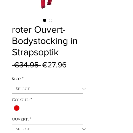
roter Ouvert-
Bodystocking in
Strapsoptik
Regular Price
Sale Price
 €34.95 
€27.96
Size:
*
Colour:
*
Ouvert:
*