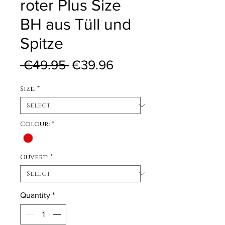
roter Plus Size
BH aus Tüll und
Spitze
Regular Price
Sale Price
 €49.95 
€39.96
Size:
*
Colour:
*
Ouvert:
*
Quantity
*