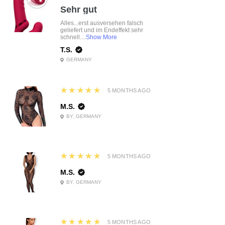
Sehr gut
Alles...erst ausversehen falsch
geliefert und im Endeffekt sehr
schnell....
Show More
T.S.
GERMANY
5
★★★★★
5 MONTHS AGO
M.S.
BY, GERMANY
5
★★★★★
5 MONTHS AGO
M.S.
BY, GERMANY
5
★★★★★
5 MONTHS AGO