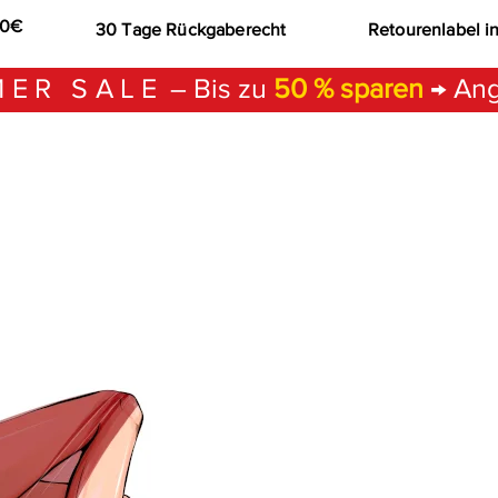
00€
30 Tage Rückgaberecht
Retourenlabel i
ER SALE
– Bis zu
50 % sparen
→ Ang