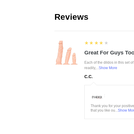
Reviews
4
★★★★★
Great For Guys Too
Each of the dildos in this set o
readily,...
Show More
C.C.
:
Thank you for your positiv
that you like ou...
Show Mo