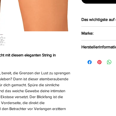
Das wichtigste auf 
Eleganter String
Marke:
In der Front mit
versehen
Obsessive
Herstellerinformat
Größe:
S/M, L/XL
Farbe:
rot
cht mit diesem eleganten String in
AMOCARAT SP. Z 
Material:
90%Polyam
Krolewska Street 1
Czaniec, Polen, 43
n, bereit, die Grenzen der Lust zu sprengen
info@obsessive.c
zuleben? Dann ist dieser atemberaubende
für dich gemacht. Spüre die sinnliche
end das weiche Gewebe deine intimsten
kstase versetzt. Der Blickfang ist die
 Vorderseite, die direkt die
 den Betrachter vor Verlangen erzittern