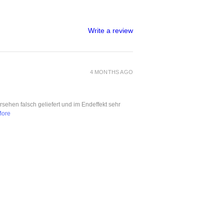
Write a review
4 MONTHS AGO
ersehen falsch geliefert und im Endeffekt sehr
More