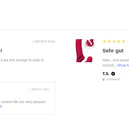
5
★★★★★
1 MONTH AGO
!
Sehr gut
f 3 are firm enough to slide in
Alles...erst ausv
schnell....
Show 
T.S.
GERMANY
1 MONTH AGO
e review! We are very pleased
re