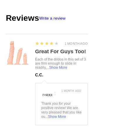
Reviews
Write a review
4
★★★★★
1 MONTH AGO
Great For Guys Too!
Each of the dildos in this set of 3
are firm enough to slide in
readily,...
Show More
C.C.
1 MONTH AGO
:
Thank you for your
positive review! We are
very pleased that you like
ou...
Show More