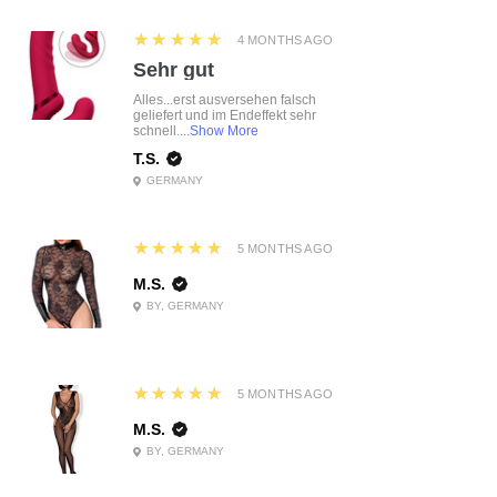
5
★★★★★
4 MONTHS AGO
Sehr gut
Alles...erst ausversehen falsch
geliefert und im Endeffekt sehr
schnell....
Show More
T.S.
GERMANY
5
★★★★★
5 MONTHS AGO
M.S.
BY, GERMANY
5
★★★★★
5 MONTHS AGO
M.S.
BY, GERMANY