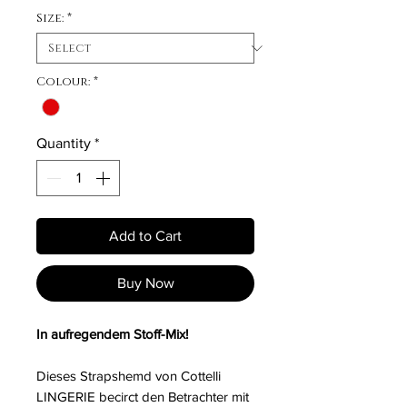
Size:
*
Colour:
*
Quantity
*
Add to Cart
Buy Now
In aufregendem Stoff-Mix!
Dieses Strapshemd von Cottelli
LINGERIE becirct den Betrachter mit