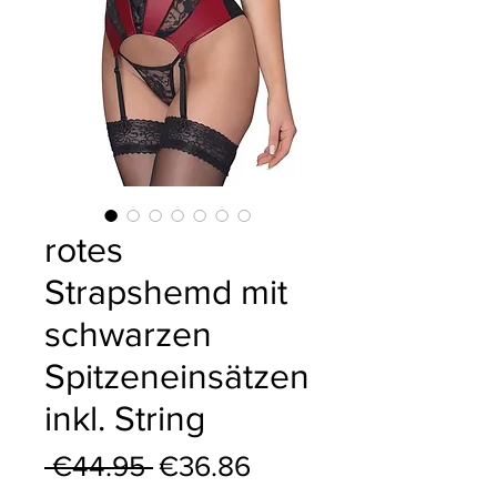
rotes
Strapshemd mit
schwarzen
Spitzeneinsätzen
inkl. String
Regular Price
Sale Price
 €44.95 
€36.86