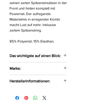
seinen zarten Spitzeneinsätzen in der
Front und hinten komplett mit
Powernet. Der aufregende
Materialmix in erregender Kombi
macht Lust auf mehr. Inklusive
zartem Spitzenstring.
85% Polyamid, 15% Elasthan.
Das wichtigste auf einen Blick:
Mit Spitzeneinsätzen
Marke:
Hinten komplett aus Powernet
Inklusive Spitzenstring
Cottelli Lingerie
Herstellerinformationen:
OV-Großhandel
DE-24933 Flensburg
info@product-quality.com