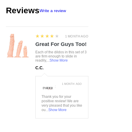
Reviews
Write a review
4
★★★★★
1 MONTH AGO
Great For Guys Too!
Each of the dildos in this set of 3
are firm enough to slide in
readily,...
Show More
C.C.
1 MONTH AGO
:
Thank you for your
positive review! We are
very pleased that you like
ou...
Show More