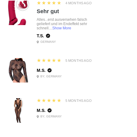
5
★★★★★
4 MONTHS AGO
Sehr gut
Alles...erst ausversehen falsch
geliefert und im Endeffekt sehr
schnell....
Show More
T.S.
GERMANY
5
★★★★★
5 MONTHS AGO
M.S.
BY, GERMANY
5
★★★★★
5 MONTHS AGO
M.S.
BY, GERMANY