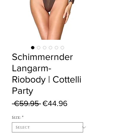
Schimmernder
Langarm-
Riobody | Cottelli
Party
Regular Price
Sale Price
 €59.95 
€44.96
Size:
*