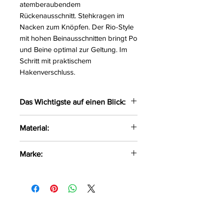
atemberaubendem
Rückenausschnitt. Stehkragen im
Nacken zum Knöpfen. Der Rio-Style
mit hohen Beinausschnitten bringt Po
und Beine optimal zur Geltung. Im
Schritt mit praktischem
Hakenverschluss.
Das Wichtigste auf einen Blick:
Langarm-Riobody im Glamour-
Material:
Look
Schimmerndes Roségold-
92% Polyester, 8% Elasthan
Marke:
Kupfer
Großer Rückenausschnitt
Cottelli Party
Stehkragen zum Knöpfen
Praktischer Schrittverschluss
Weich & elastisch für hohen
Tragekomfort