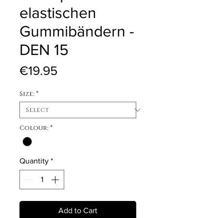
elastischen
Gummibändern -
DEN 15
Price
€19.95
Size:
*
Colour:
*
Quantity
*
Add to Cart