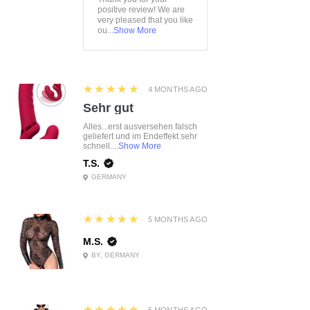
positive review! We are
very pleased that you like
ou...
Show More
5
★★★★★
4 MONTHS AGO
Sehr gut
Alles...erst ausversehen falsch
geliefert und im Endeffekt sehr
schnell....
Show More
T.S.
GERMANY
5
★★★★★
5 MONTHS AGO
M.S.
BY, GERMANY
5
★★★★★