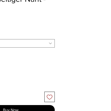
e
Buy Now