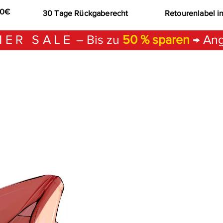
00€
30 Tage Rückgaberecht
Retourenlabel i
ER SALE
– Bis zu
50 % sparen
→ Ang