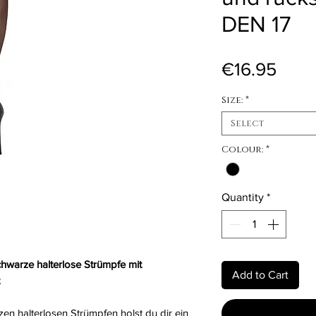
DEN 17
Pric
€16.95
Size:
*
Select
Colour:
*
Quantity
*
Schwarze halterlose Strümpfe mit
Add to Cart
zen halterlosen Strümpfen holst du dir ein