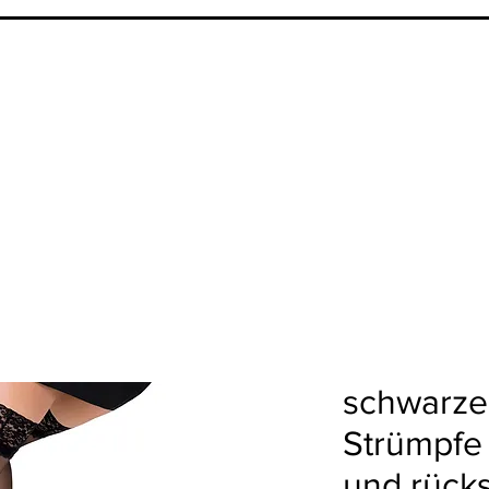
schwarze 
Strümpfe 
und rücks