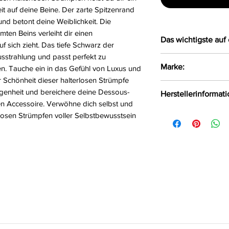
t auf deine Beine. Der zarte Spitzenrand
 und betont deine Weiblichkeit. Die
ten Beins verleiht dir einen
Das wichtigste auf 
uf sich zieht. Das tiefe Schwarz der
usstrahlung und passt perfekt zu
schwarze halter
Marke:
en. Tauche ein in das Gefühl von Luxus und
Spitzenrand
r Schönheit dieser halterlosen Strümpfe
rückseitige Naht
Passion
legenheit und bereichere deine Dessous-
Herstellerinformat
Größe:
1/2, 3/4, 5
 Accessoire. Verwöhne dich selbst und
Farbe:
schwarz
FHU MATAR Jarosł
rlosen Strümpfen voller Selbstbewusstsein
Material:
87% Polya
Ul. Siemońska 11
Będzin, Polen, 42
kontakt@passion.p