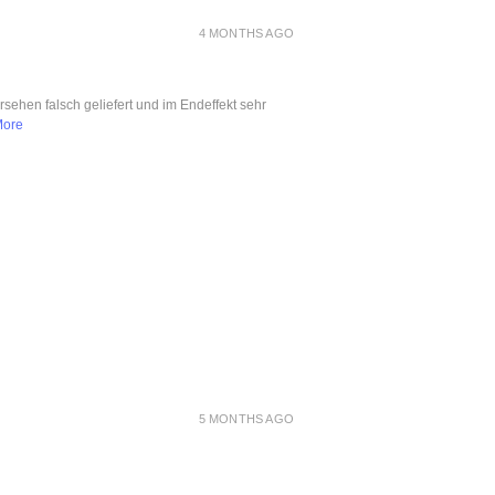
4 MONTHS AGO
ersehen falsch geliefert und im Endeffekt sehr
More
5 MONTHS AGO