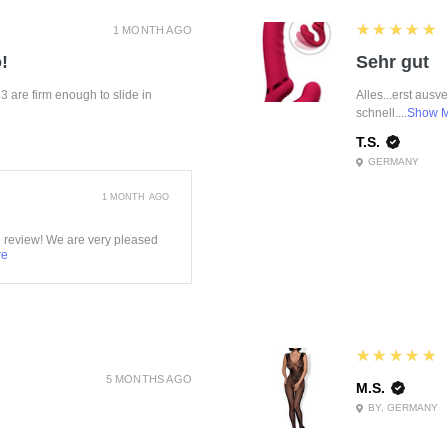
5
★★★★★
1 MONTH AGO
!
Sehr gut
f 3 are firm enough to slide in
Alles...erst ausv
schnell....
Show 
T.S.
GERMANY
1 MONTH AGO
e review! We are very pleased
re
5
★★★★★
5 MONTHS AGO
M.S.
BY, GERMANY