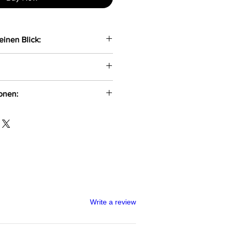
einen Blick:
lose Strümpfe 17DEN
ionen:
aw Gryla
mid, 13% Elasthan
-500
l
Write a review