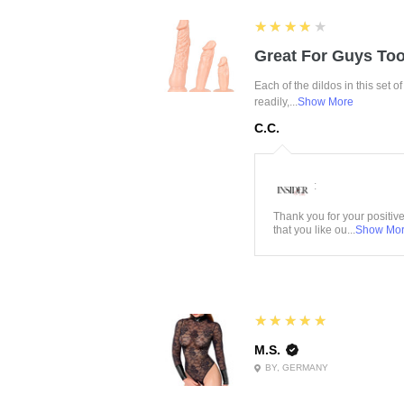
4
★★★★★
Great For Guys Too
Each of the dildos in this set o
readily,...
Show More
C.C.
:
Thank you for your positiv
that you like ou...
Show Mo
5
★★★★★
M.S.
BY, GERMANY