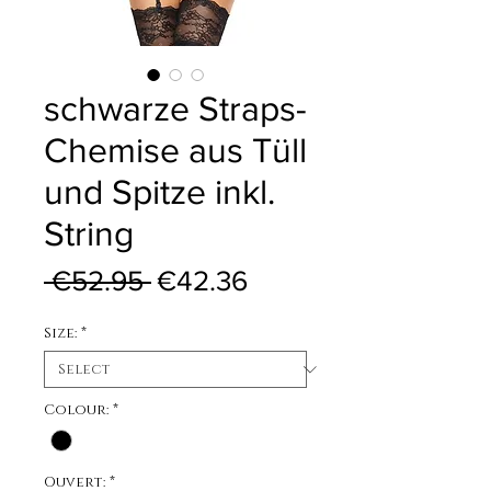
schwarze Straps-
Chemise aus Tüll
und Spitze inkl.
String
Regular Price
Sale Price
 €52.95 
€42.36
Size:
*
Colour:
*
Ouvert:
*