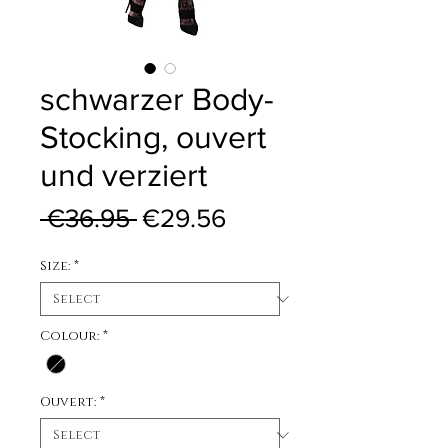
schwarzer Body-
Stocking, ouvert
und verziert
Regular Price
Sale Price
 €36.95 
€29.56
Size:
*
Colour:
*
Ouvert:
*