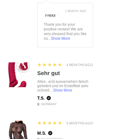
1 MONTH AGO
:
Thank you for your
positive review! We are
very pleased that you like
ou...
Show More
5
★★★★★
4 MONTHS AGO
Sehr gut
Alles...erst ausversehen falsch
geliefert und im Endeffekt sehr
schnell....
Show More
T.S.
GERMANY
5
★★★★★
5 MONTHS AGO
M.S.