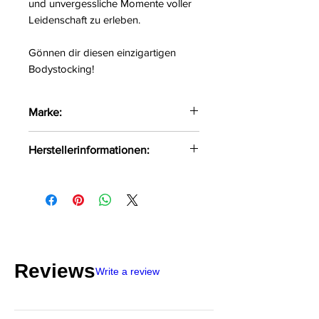
und unvergessliche Momente voller
Leidenschaft zu erleben.
Gönnen dir diesen einzigartigen
Bodystocking!
Marke:
Obsessive
Herstellerinformationen:
AMOCARAT SP. Z O.O
Krolewska Street 1
Czaniec, Polen, 43-354
info@obsessive.com
Reviews
Write a review