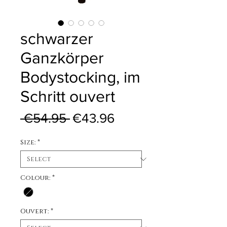
schwarzer
Ganzkörper
Bodystocking, im
Schritt ouvert
Regular Price
Sale Price
 €54.95 
€43.96
Size:
*
Colour:
*
Ouvert:
*