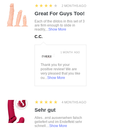
4
★★★★★
2 MONTHS AGO
Great For Guys Too!
Each of the dildos in this set of 3
are firm enough to slide in
readily,...
Show More
C.C.
1 MONTH AGO
:
Thank you for your
positive review! We are
very pleased that you like
ou...
Show More
5
★★★★★
4 MONTHS AGO
Sehr gut
Alles...erst ausversehen falsch
geliefert und im Endeffekt sehr
schnell....
Show More