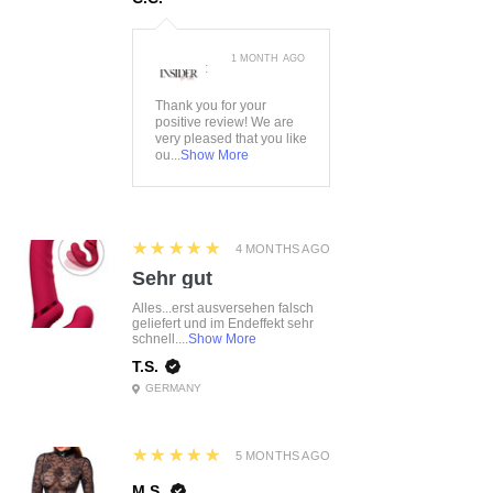
1 MONTH AGO
:
Thank you for your
positive review! We are
very pleased that you like
ou...
Show More
5
★★★★★
4 MONTHS AGO
Sehr gut
Alles...erst ausversehen falsch
geliefert und im Endeffekt sehr
schnell....
Show More
T.S.
GERMANY
5
★★★★★
5 MONTHS AGO
M.S.