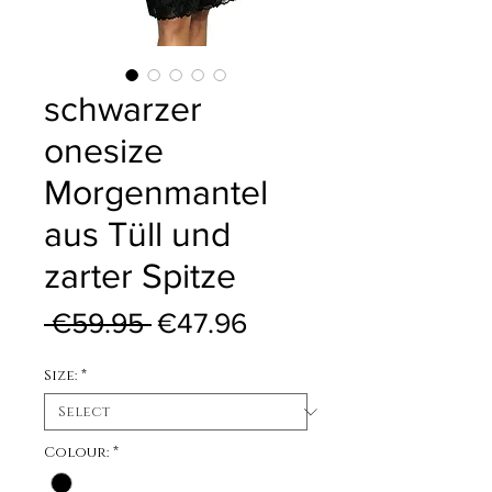
schwarzer
onesize
Morgenmantel
aus Tüll und
zarter Spitze
Regular Price
Sale Price
 €59.95 
€47.96
Size:
*
Colour:
*