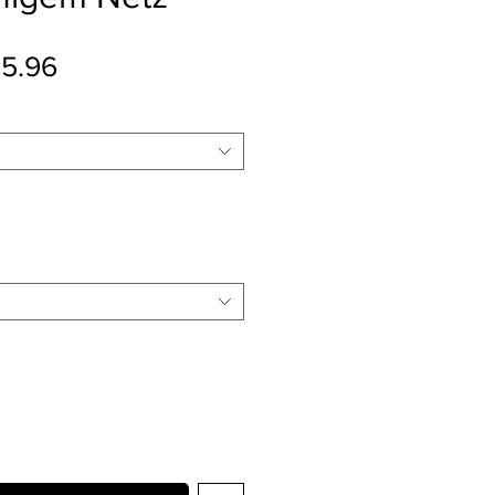
ular Price
Sale Price
5.96