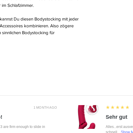
r im Schlafzimmer.
 kannst Du diesen Bodystocking mit jeder
Accessoires kombinieren. Also zögere
n sinnlichen Bodystocking für
5
★★★★★
1 MONTH AGO
!
Sehr gut
f 3 are firm enough to slide in
Alles...erst ausv
schnell....
Show 