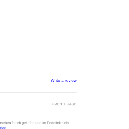
Write a review
4 MONTHS AGO
ersehen falsch geliefert und im Endeffekt sehr
More