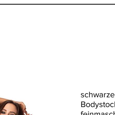
schwarze
Bodystoc
feinmasc