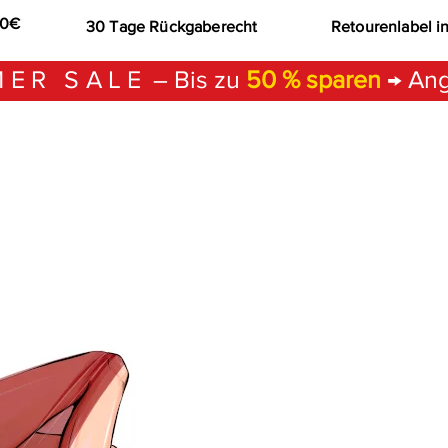
00€
30 Tage Rückgaberecht
Retourenlabel i
ER SALE
– Bis zu
50 % sparen
→ Ang