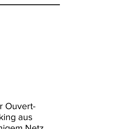
r Ouvert-
king aus
higem Netz