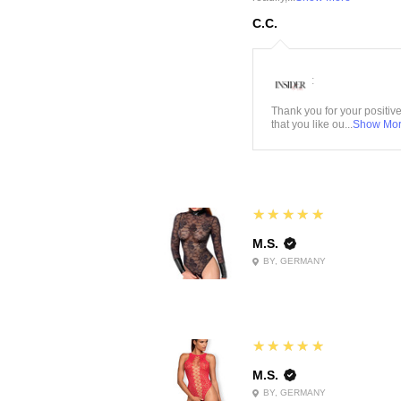
C.C.
:
Thank you for your positiv
that you like ou...
Show Mo
5
★★★★★
M.S.
BY, GERMANY
5
★★★★★
M.S.
BY, GERMANY