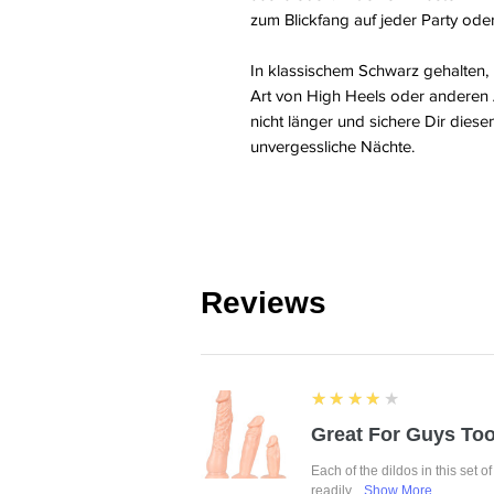
zum Blickfang auf jeder Party ode
In klassischem Schwarz gehalten,
Art von High Heels oder anderen 
nicht länger und sichere Dir diese
unvergessliche Nächte.
Reviews
4
★★★★★
Great For Guys Too
Each of the dildos in this set o
readily,...
Show More