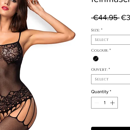
Reg
 €44.95 
€3
Size:
*
Select
Colour:
*
Ouvert:
*
Select
Quantity
*
Out of Stock