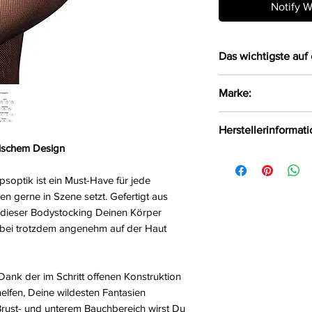
Notify W
Das wichtigste auf 
Verfüherischer 
Marke:
feinmaschigem 
Im Schritt offen
Obsessive
Herstellerinformat
Größe:
S/M/L
tischem Design
Farbe:
schwarz
AMOCARAT SP. Z 
Material:
90%Nylon
Krolewska Street 1
psoptik ist ein Must-Have für jede
Czaniec, Polen, 43
en gerne in Szene setzt. Gefertigt aus
info@obsessive.c
 dieser Bodystocking Deinen Körper
bei trotzdem angenehm auf der Haut
Dank der im Schritt offenen Konstruktion
elfen, Deine wildesten Fantasien
Brust- und unterem Bauchbereich wirst Du