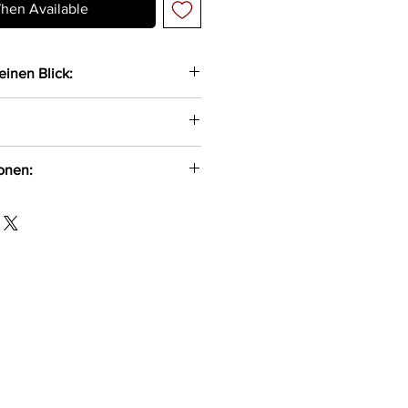
hen Available
einen Blick:
Bodystocking gefertigt aus
Netz
ionen:
O.O
 10%Elasthan
-354
om