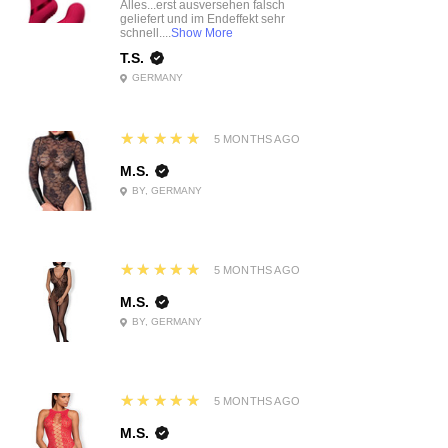
Alles...erst ausversehen falsch
geliefert und im Endeffekt sehr
schnell....
Show More
T.S.
GERMANY
5
★★★★★
5 MONTHS AGO
M.S.
BY, GERMANY
5
★★★★★
5 MONTHS AGO
M.S.
BY, GERMANY
5
★★★★★
5 MONTHS AGO
M.S.