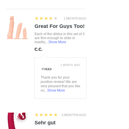
4
★★★★★
1 MONTH AGO
Great For Guys Too!
Each of the dildos in this set of 3
are firm enough to slide in
readily,...
Show More
C.C.
1 MONTH AGO
:
Thank you for your
positive review! We are
very pleased that you like
ou...
Show More
5
★★★★★
4 MONTHS AGO
Sehr gut