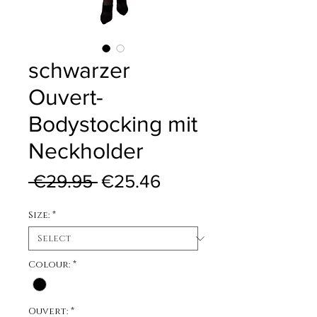
schwarzer
Ouvert-
Bodystocking mit
Neckholder
Regular Price
Sale Price
 €29.95 
€25.46
Size:
*
Colour:
*
Ouvert:
*