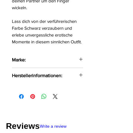
deinen Partner um den Finger
wickeln.
Lass dich von der verführerischen
Farbe Schwarz verzaubern und
erlebe unvergessliche erotische
Momente in diesem sinnlichen Outfit.
Marke:
LivCo Corsetti Fashion
Herstellerinformationen:
LivCo Corsetti Fashion Wenedów
1 A Koszalin, Polen, 75-847
info@livcocorsetti.eu
Reviews
Write a review