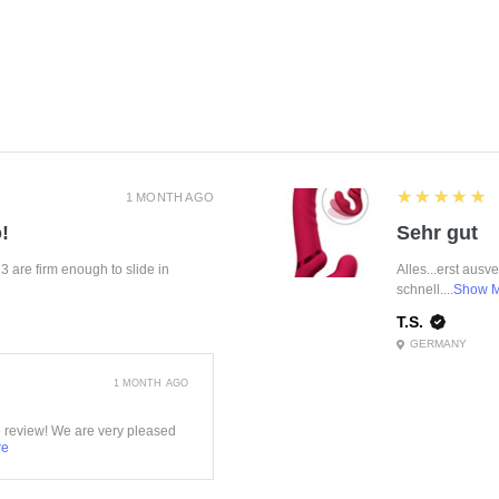
5
★★★★★
1 MONTH AGO
!
Sehr gut
f 3 are firm enough to slide in
Alles...erst ausv
schnell....
Show 
T.S.
GERMANY
1 MONTH AGO
e review! We are very pleased
re