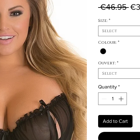
Reg
 €46.95 
€3
Size:
*
Select
Colour:
*
Ouvert:
*
Select
Quantity
*
Add to Cart