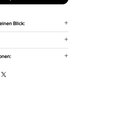
einen Blick:
BH mit extra breiten Trägern
verstellbar
eichem Tüll
ionen:
te mit einem 4-fach
akenverschluss
 ul. Pana Tadeusza 1/1
eten Bügeln sowie Stäbchen an
5-521 info@axami.pl
leicht gepolsterten Cups
, 90BCDEF, 95BCDEF
mid, 16%Baumwolle,
%Polyester, 4%Elasthan