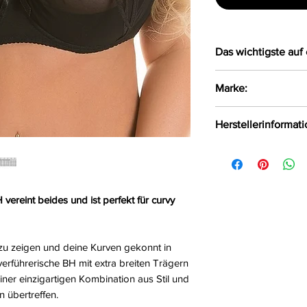
Das wichtigste auf 
Verführerischer 
Marke:
Die Träger sind 
Gefertigt aus w
Axami
Herstellerinformat
Auf der Rücksei
verstellbaren H
Axami Sp.z o.o Sp.k
Mit eingearbeit
Białystok, Polen, 1
den Seiten und 
Größe:
80F, 85EF
 vereint beides und ist perfekt für curvy
Farbe:
schwarz
Material:
63%Polya
10%Polyurethan, 7
e zu zeigen und deine Kurven gekonnt in
Lieferumfang:
BH
verführerische BH mit extra breiten Trägern
einer einzigartigen Kombination aus Stil und
 übertreffen.