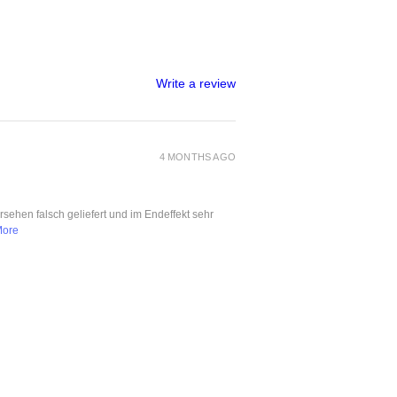
Write a review
4 MONTHS AGO
ersehen falsch geliefert und im Endeffekt sehr
More