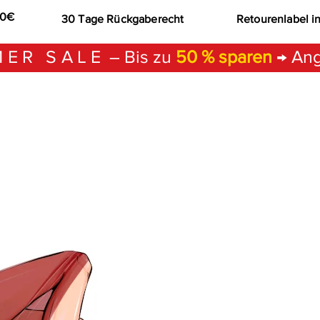
00€
30 Tage Rückgaberecht
Retourenlabel i
ER SALE
– Bis zu
50 % sparen
→ Ang