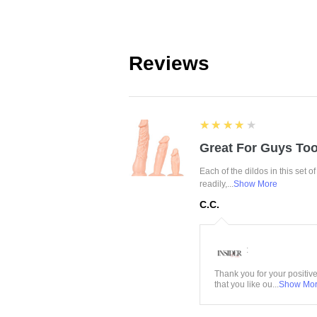
Reviews
4
★★★★★
Great For Guys Too
Each of the dildos in this set o
readily,...
Show More
C.C.
:
Thank you for your positiv
that you like ou...
Show Mo