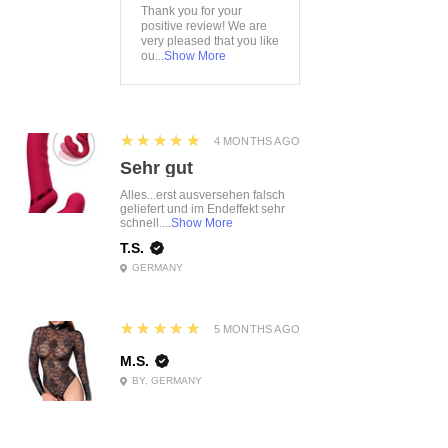
Thank you for your
positive review! We are
very pleased that you like
ou...
Show More
5
★★★★★
4 MONTHS AGO
Sehr gut
Alles...erst ausversehen falsch
geliefert und im Endeffekt sehr
schnell....
Show More
T.S.
GERMANY
5
★★★★★
5 MONTHS AGO
M.S.
BY, GERMANY