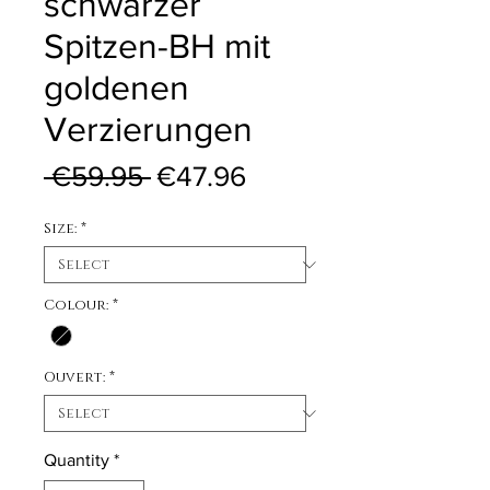
schwarzer
Spitzen-BH mit
goldenen
Verzierungen
Regular Price
Sale Price
 €59.95 
€47.96
Size:
*
Colour:
*
Ouvert:
*
Quantity
*