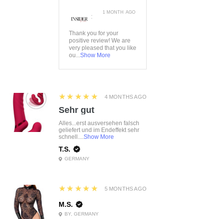
1 MONTH AGO
:
Thank you for your
positive review! We are
very pleased that you like
ou...
Show More
5
★★★★★
4 MONTHS AGO
Sehr gut
Alles...erst ausversehen falsch
geliefert und im Endeffekt sehr
schnell....
Show More
T.S.
GERMANY
5
★★★★★
5 MONTHS AGO
M.S.
BY, GERMANY