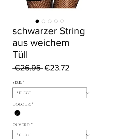
schwarzer String
aus weichem
Tüll
Regular Price
Sale Price
 €26.95 
€23.72
Size:
*
Colour:
*
Ouvert:
*