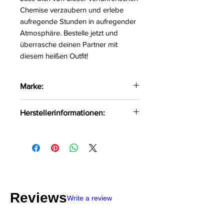
Chemise verzaubern und erlebe
aufregende Stunden in aufregender
Atmosphäre. Bestelle jetzt und
überrasche deinen Partner mit
diesem heißen Outfit!
Marke:
Avanua
Herstellerinformationen:
FHU MATAR Jarosław Gryla
Ul. Siemońska 11
42-500 Będzin, Polen
kontakt@passion.pl
Reviews
Write a review