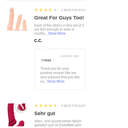
4
★★★★★
2 MONTHS AGO
Great For Guys Too!
Each of the dildos in this set of 3
are firm enough to slide in
readily,...
Show More
C.C.
1 MONTH AGO
:
Thank you for your
positive review! We are
very pleased that you like
ou...
Show More
5
★★★★★
4 MONTHS AGO
Sehr gut
Alles...erst ausversehen falsch
geliefert und im Endeffekt sehr