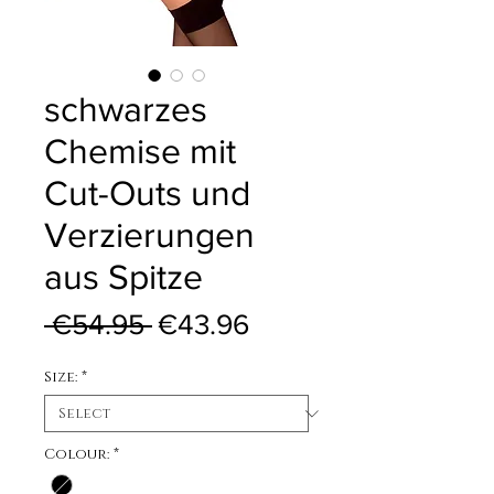
schwarzes
Chemise mit
Cut-Outs und
Verzierungen
aus Spitze
Regular Price
Sale Price
 €54.95 
€43.96
Size:
*
Colour:
*