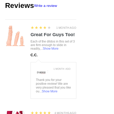
Träger verstellbar
Reviews
Write a review
Weich & elastisch für hohen
Tragekomfort
4
★★★★★
1 MONTH AGO
Great For Guys Too!
Each of the dildos in this set of 3
are firm enough to slide in
readily,...
Show More
C.C.
1 MONTH AGO
:
Thank you for your
positive review! We are
very pleased that you like
ou...
Show More
5
★★★★★
4 MONTHS AGO