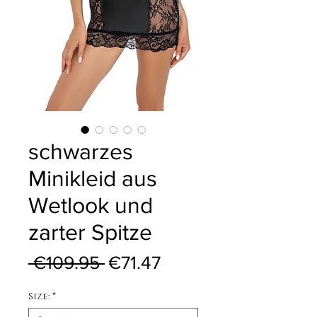
schwarzes
Minikleid aus
Wetlook und
zarter Spitze
Regular Price
Sale Price
 €109.95 
€71.47
Size:
*