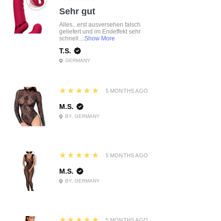
Sehr gut
Alles...erst ausversehen falsch
geliefert und im Endeffekt sehr
schnell....
Show More
T.S.
GERMANY
5
★★★★★
5 MONTHS AGO
M.S.
BY, GERMANY
5
★★★★★
5 MONTHS AGO
M.S.
BY, GERMANY
5
★★★★★
5 MONTHS AGO