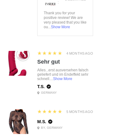
:
Thank you for your
positive review! We are
very pleased that you like
ou...
Show More
5
★★★★★
4 MONTHS AGO
Sehr gut
Alles...erst ausversehen falsch
geliefert und im Endeffekt sehr
schnell....
Show More
T.S.
GERMANY
5
★★★★★
5 MONTHS AGO
M.S.
BY, GERMANY