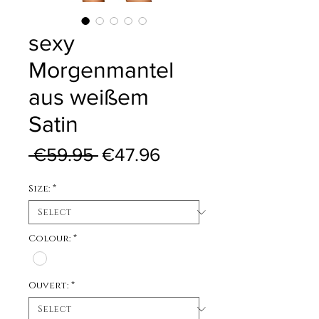
sexy
Morgenmantel
aus weißem
Satin
Regular Price
Sale Price
 €59.95 
€47.96
Size:
*
Colour:
*
Ouvert:
*