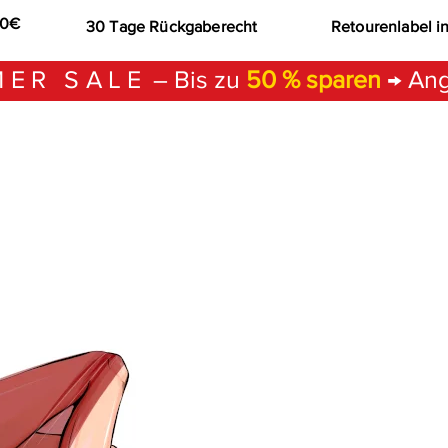
00€
30 Tage Rückgaberecht
Retourenlabel i
ER SALE
– Bis zu
50 % sparen
→ Ang