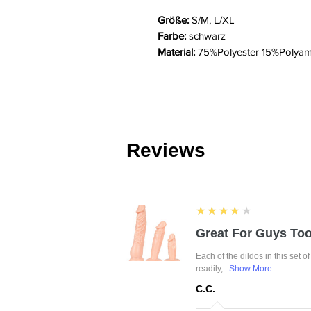
Größe:
S/M, L/XL
Farbe:
schwarz
Material:
75%Polyester 15%Polyam
Reviews
4
★★★★★
Great For Guys Too
Each of the dildos in this set o
readily,...
Show More
C.C.