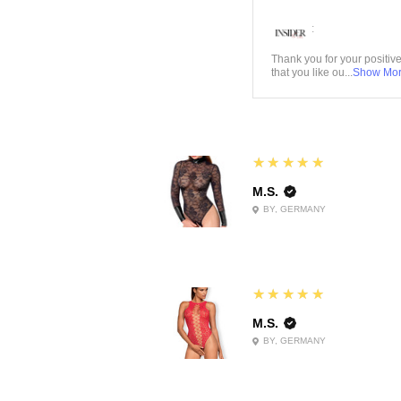
:
Thank you for your positiv
that you like ou...
Show Mo
5
★★★★★
M.S.
BY, GERMANY
5
★★★★★
M.S.
BY, GERMANY