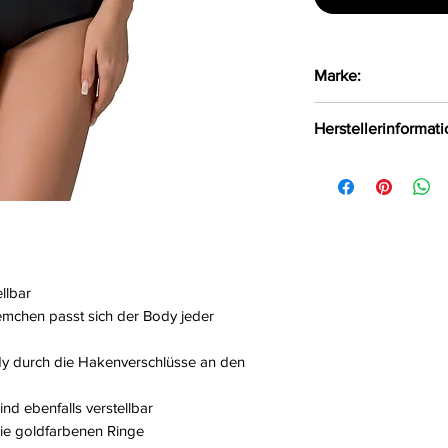
Marke:
Passion
Herstellerinformat
FHU MATAR Jarosł
Ul. Siemońska 11
Będzin, Polen, 42
kontakt@passion.p
llbar
iemchen passt sich der Body jeder
dy durch die Hakenverschlüsse an den
nd ebenfalls verstellbar
ie goldfarbenen Ringe