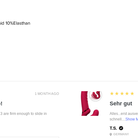
id 10%Elasthan
5
★★★★★
1 MONTH AGO
!
Sehr gut
f 3 are firm enough to slide in
Alles...erst ausv
schnell....
Show 
T.S.
GERMANY