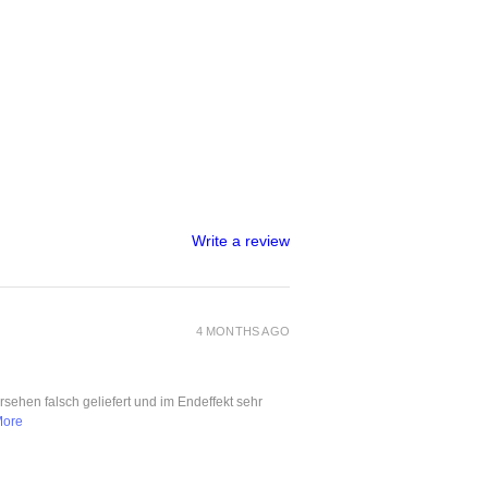
Write a review
4 MONTHS AGO
ersehen falsch geliefert und im Endeffekt sehr
More