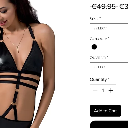
Reg
 €49.95 
€3
Size:
*
Select
Colour:
*
Ouvert:
*
Select
Quantity
*
Add to Cart