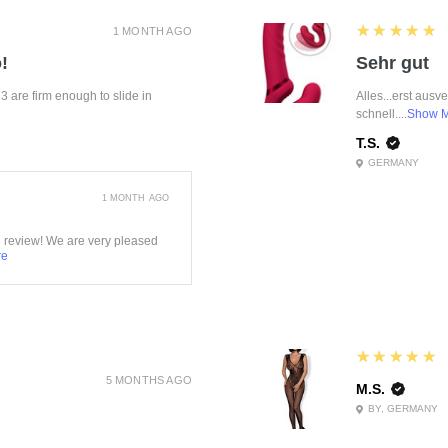
5
★★★★★
1 MONTH AGO
!
Sehr gut
f 3 are firm enough to slide in
Alles...erst ausv
schnell....
Show 
T.S.
GERMANY
1 MONTH AGO
e review! We are very pleased
re
5
★★★★★
5 MONTHS AGO
M.S.
BY, GERMANY