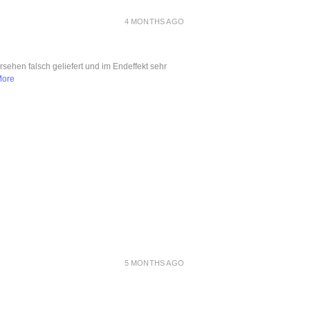
4 MONTHS AGO
ersehen falsch geliefert und im Endeffekt sehr
More
5 MONTHS AGO