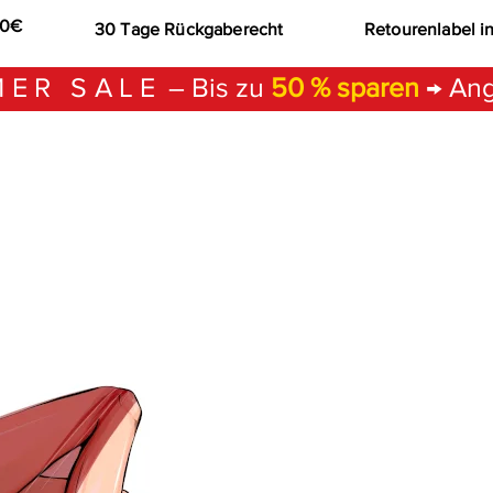
00€
30 Tage Rückgaberecht
Retourenlabel i
ER SALE
– Bis zu
50 % sparen
→ Ang