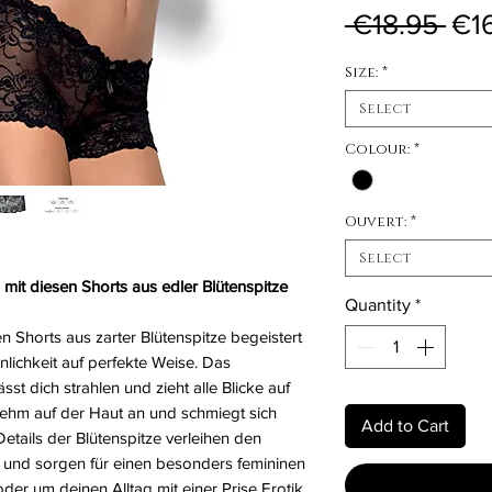
Reg
 €18.95 
€1
Size:
*
Select
Colour:
*
Ouvert:
*
Select
mit diesen Shorts aus edler Blütenspitze
Quantity
*
n Shorts aus zarter Blütenspitze begeistert
nlichkeit auf perfekte Weise. Das
t dich strahlen und zieht alle Blicke auf
enehm auf der Haut an und schmiegt sich
Add to Cart
Details der Blütenspitze verleihen den
 und sorgen für einen besonders femininen
er um deinen Alltag mit einer Prise Erotik