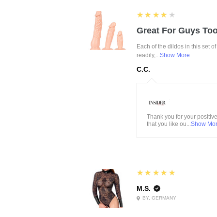
4
★★★★★
Great For Guys Too
Each of the dildos in this set o
readily,...
Show More
C.C.
:
Thank you for your positiv
that you like ou...
Show Mo
5
★★★★★
M.S.
BY, GERMANY