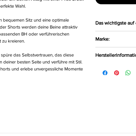
perfekte Wahl.
en bequemen Sitz und eine optimale
Das wichtigste auf 
der Shorts werden deine Beine attraktiv
 passenden BH oder verführerischen
Verführerischer 
Marke:
zu kreieren.
Blütenspitze
Größe:
S/M, L/XL
Obsessive
 spüre das Selbstvertrauen, das diese
Herstellerinformat
Farbe:
schwarz
n deiner besten Seite und verführe mit Stil.
Material:
90%Polyam
AMOCARAT SP. Z 
 Shorts und erlebe unvergessliche Momente
Krolewska Street 1
Czaniec, Polen, 43
info@obsessive.c