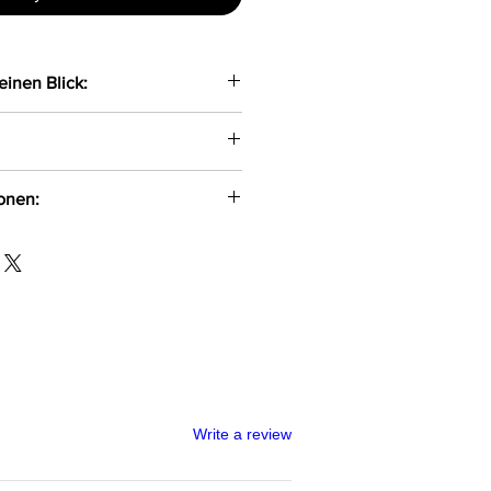
einen Blick:
Shorts gefertigt aus zarter
ionen:
id, 10%Elasthan
O.O
-354
om
Write a review