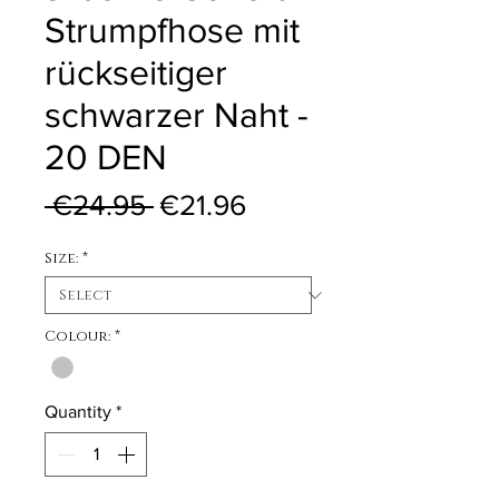
Strumpfhose mit
rückseitiger
schwarzer Naht -
20 DEN
Regular Price
Sale Price
 €24.95 
€21.96
Size:
*
Colour:
*
Quantity
*