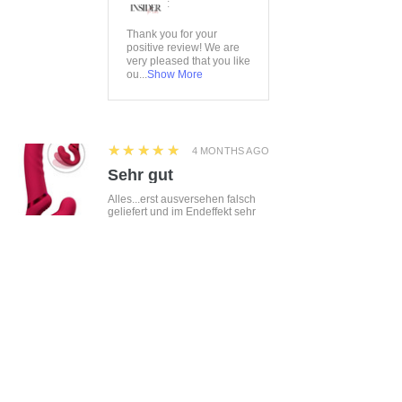
:
Thank you for your
positive review! We are
very pleased that you like
ou...
Show More
5
★★★★★
4 MONTHS AGO
Sehr gut
Alles...erst ausversehen falsch
geliefert und im Endeffekt sehr
schnell....
Show More
T.S.
GERMANY
5
★★★★★
5 MONTHS AGO
M.S.
BY, GERMANY